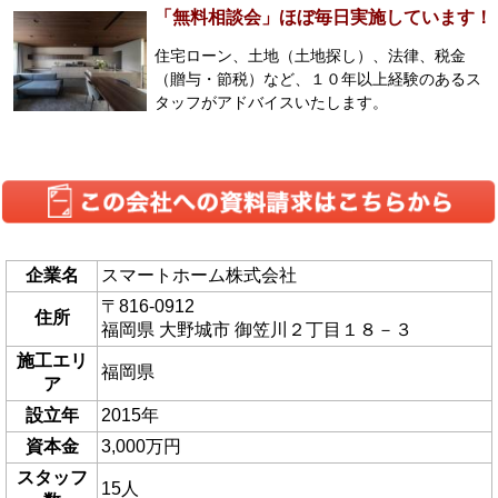
「無料相談会」ほぼ毎日実施しています！
住宅ローン、土地（土地探し）、法律、税金
（贈与・節税）など、１０年以上経験のあるス
タッフがアドバイスいたします。
企業名
スマートホーム株式会社
〒816-0912
住所
福岡県 大野城市 御笠川２丁目１８－３
施工エリ
福岡県
ア
設立年
2015年
資本金
3,000万円
スタッフ
15人