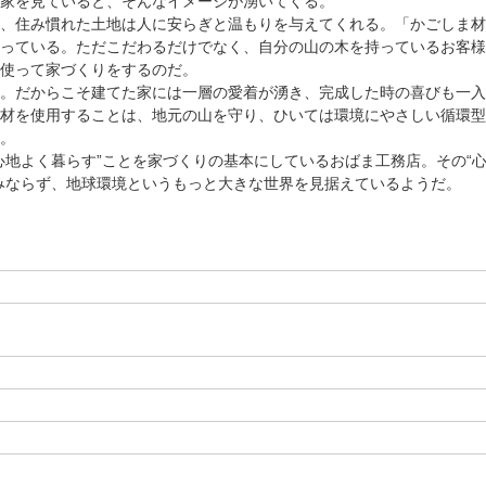
家を見ていると、そんなイメージが湧いてくる。
、住み慣れた土地は人に安らぎと温もりを与えてくれる。「かごしま材
っている。ただこだわるだけでなく、自分の山の木を持っているお客様
使って家づくりをするのだ。
。だからこそ建てた家には一層の愛着が湧き、完成した時の喜びも一入
材を使用することは、地元の山を守り、ひいては環境にやさしい循環型
。
心地よく暮らす”ことを家づくりの基本にしているおばま工務店。その“
みならず、地球環境というもっと大きな世界を見据えているようだ。