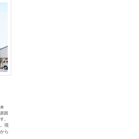
本
原因
す。
。現
から