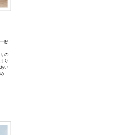
一邸
りの
まり
あい
め