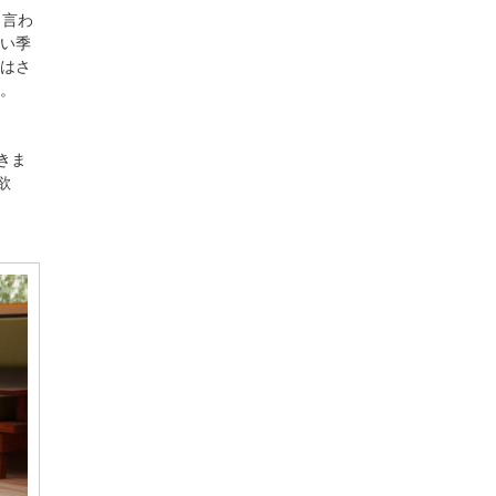
と言わ
い季
はさ
。
きま
欲