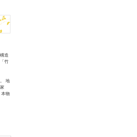
構造
「竹
。 地
家
、本物