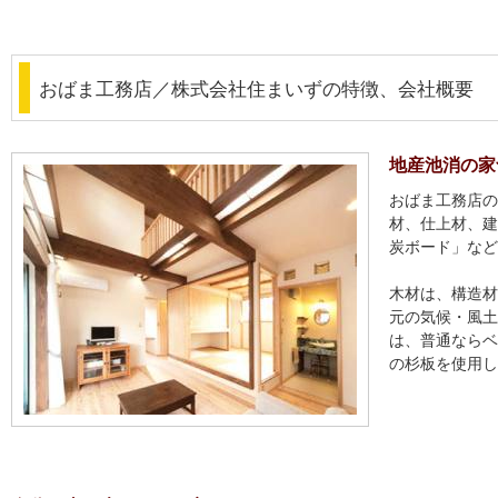
おばま工務店／株式会社住まいずの特徴、会社概要
地産池消の家
おばま工務店の
材、仕上材、建
炭ボード」など
木材は、構造材
元の気候・風土
は、普通ならベ
の杉板を使用し