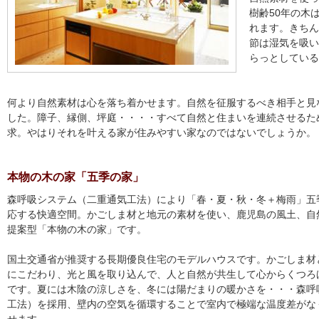
樹齢50年の木
れます。きちん
節は湿気を吸い
らっとしている
何より自然素材は心を落ち着かせます。自然を征服するべき相手と見
した。障子、縁側、坪庭・・・・すべて自然と住まいを連続させるた
求。やはりそれを叶える家が住みやすい家なのではないでしょうか。
本物の木の家「五季の家」
森呼吸システム（二重通気工法）により「春・夏・秋・冬＋梅雨」五
応する快適空間。かごしま材と地元の素材を使い、鹿児島の風土、自
提案型「本物の木の家」です。
国土交通省が推奨する長期優良住宅のモデルハウスです。かごしま材
にこだわり、光と風を取り込んで、人と自然が共生して心からくつろ
です。夏には木陰の涼しさを、冬には陽だまりの暖かさを・・・森呼
工法）を採用、壁内の空気を循環することで室内で極端な温度差がな