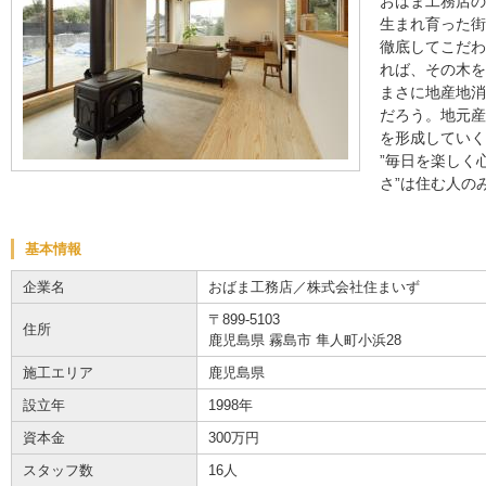
おばま工務店の
生まれ育った街
徹底してこだわ
れば、その木を
まさに地産地消
だろう。地元産
を形成していく
”毎日を楽しく
さ”は住む人の
基本情報
企業名
おばま工務店／株式会社住まいず
〒899-5103
住所
鹿児島県 霧島市 隼人町小浜28
施工エリア
鹿児島県
設立年
1998年
資本金
300万円
スタッフ数
16人