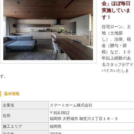
会」ほぼ毎日
実施していま
す！
住宅ローン、土
地（土地探
し）、法律、税
金（贈与・節
税）など、１０
年以上経験のあ
るス
タッフがアド
バイスいたしま
す。
基本情報
企業名
スマートホーム株式会社
〒816-0912
住所
福岡県 大野城市 御笠川２丁目１８－３
施工エリア
福岡県