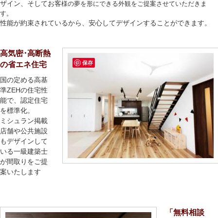
ザイン、そしてお客
様の夢を形にできる外観をご提案させていただきま
す。
性能が約束されているから、安心してデザインすることができます。
高気密･高断熱
保存
の省エネ住宅
国の定める高基
準ZEHの住宅性
能で、認定住宅
を標準化。
ミシュラン掲載
店舗や公共施設
もデザインして
いる一級建築士
が間取りをご提
案いたします
「無料相談