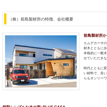
（株）前島製材所の特徴、会社概要
前島製材所か
エムデカーサの
材木とともに歩
本格的に一般木
せていただきな
時代とともに変
い材料で、良い
らもオンリーワ