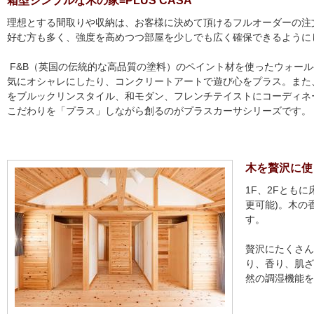
箱型シンプルな木の家=PLUS CASA
理想とする間取りや収納は、お客様に決めて頂けるフルオーダーの注
好む方も多く、強度を高めつつ部屋を少しでも広く確保できるように
F&B（英国の伝統的な高品質の塗料）のペイント材を使ったウォー
気にオシャレにしたり、コンクリートアートで遊び心をプラス。また
をブルックリンスタイル、和モダン、フレンチテイストにコーディネ
こだわりを「プラス」しながら創るのがプラスカーサシリーズです。
木を贅沢に使う
1F、2Fとも
更可能)。木の
す。
贅沢にたくさん
り、香り、肌ざ
然の調湿機能を