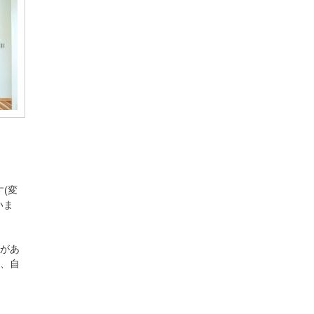
(変
いま
があ
、自