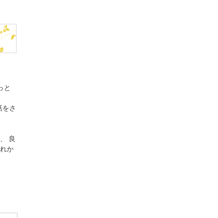
っと
話をさ
、 良
れか