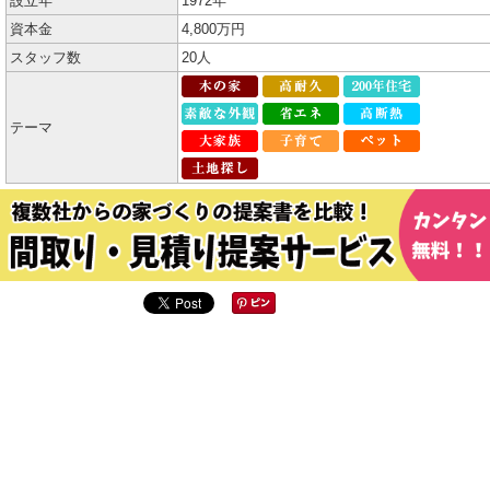
設立年
1972年
資本金
4,800万円
スタッフ数
20人
テーマ