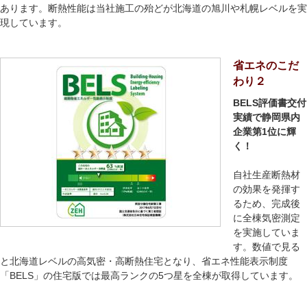
あります。断熱性能は当社施工の殆どが北海道の旭川や札幌レベルを実
現しています。
省エネのこだ
わり２
BELS評価書交付
実績で静岡県内
企業第1位に輝
く！
自社生産断熱材
の効果を発揮す
るため、完成後
に全棟気密測定
を実施していま
す。数値で見る
と北海道レベルの高気密・高断熱住宅となり、省エネ性能表示制度
「BELS」の住宅版では最高ランクの5つ星を全棟が取得しています。