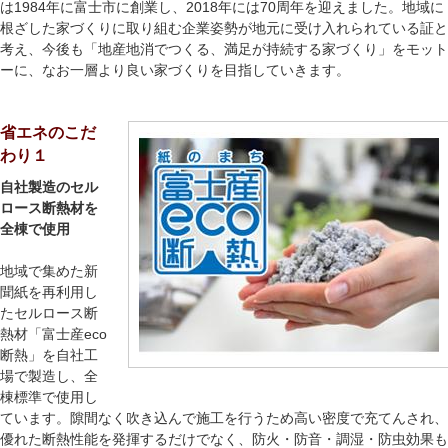
は1984年に富士市に創業し、2018年には70周年を迎えました。地域に
根ざした家づくりに取り組む企業姿勢が地元に受け入れられている証と
考え、今後も「地産地消でつくる、満足が持続する家づくり」をモット
ーに、なお一層より良い家づくりを目指していきます。
省エネのこだ
わり１
自社製造のセル
ロース断熱材を
全棟で使用
地域で集めた新
聞紙を再利用し
たセルロース断
熱材「富士産eco
断熱」を自社工
場で製造し、全
棟標準で使用し
ています。隙間なく吹き込んで施工を行うため高い密度で充てんされ、
優れた断熱性能を発揮するだけでなく、防火・防音・調湿・防虫効果も