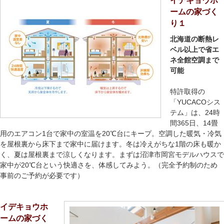
イデキョウホ
ームの家づく
り１
北海道の断熱レ
ベル以上で省エ
ネ全館空調まで
可能
特許取得の
「YUCACOシス
テム」は、24時
間365日、14畳
用のエアコン1台で家中の室温を20℃台にキープ。空調した暖気・冷気
を屋根裏から床下まで家中に届けます。冬は冷えがちな1階の床も暖か
く、夏は屋根裏まで涼しくなります。まずは沼津市岡宮モデルハウスで
家中が20℃台という快適さを、体感してみよう。（完全予約制のため
事前のご予約が必要です）
イデキョウホ
ームの家づく