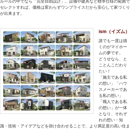
ルールの中でなら「完全自由設計」。設備や建具など標準仕様の範囲で
セレクトすれば、価格は変わらずワンプライスだから安心して家づくり
が出来ます。
ism（イズム）
誰でも一度は描
くのがマイホー
ムの夢です。
どうせなら、と
ことんこだわり
たい！
「施主である私
の想い」「ハウ
スメーカーであ
る私の想い」
「職人である私
の想い」が一体
となり、それぞ
れの想い・知
識・技術・アイデアなどを掛け合わせることで、より満足度の高い住ま