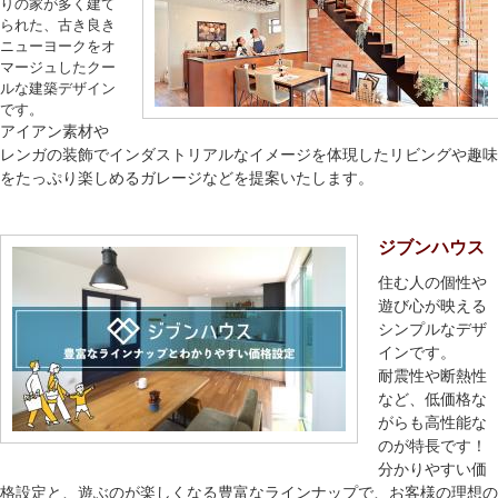
りの家が多く建て
られた、古き良き
ニューヨークをオ
マージュしたクー
ルな建築デザイン
です。
アイアン素材や
レンガの装飾でインダストリアルなイメージを体現したリビングや趣味
をたっぷり楽しめるガレージなどを提案いたします。
ジブンハウス
住む人の個性や
遊び心が映える
シンプルなデザ
インです。
耐震性や断熱性
など、低価格な
がらも高性能な
のが特長です！
分かりやすい価
格設定と、遊ぶのが楽しくなる豊富なラインナップで、お客様の理想の