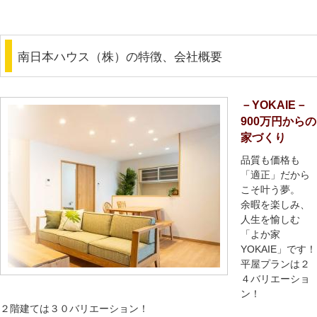
南日本ハウス（株）の特徴、会社概要
－YOKAIE－
900万円からの
家づくり
品質も価格も
「適正」だから
こそ叶う夢。
余暇を楽しみ、
人生を愉しむ
「よか家
YOKAIE」です！
平屋プランは２
４バリエーショ
ン！
２階建ては３０バリエーション！