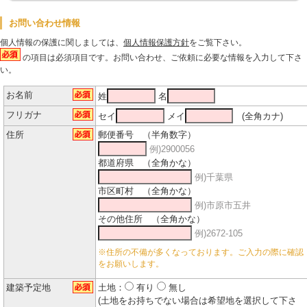
お問い合わせ情報
個人情報の保護に関しましては、
個人情報保護方針
をご覧下さい。
の項目は必須項目です。お問い合わせ、ご依頼に必要な情報を入力して下さ
い。
お名前
姓
名
フリガナ
セイ
メイ
(全角カナ)
住所
郵便番号 （半角数字）
例)2900056
都道府県 （全角かな）
例)千葉県
市区町村 （全角かな）
例)市原市五井
その他住所 （全角かな）
例)2672-105
※住所の不備が多くなっております。ご入力の際に確認
をお願いします。
建築予定地
土地：
有り
無し
(土地をお持ちでない場合は希望地を選択して下さ