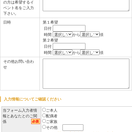
の方は希望するイ
ベント名をご入力
下さい。
日時
第１希望
日付
時間
から
頃
第２希望
日付
時間
から
頃
その他お問い合わ
せ
入力情報についてご確認ください
当フォーム入力者情
ご本人
報とあなたとのご関
配偶者
係
ご家族
その他