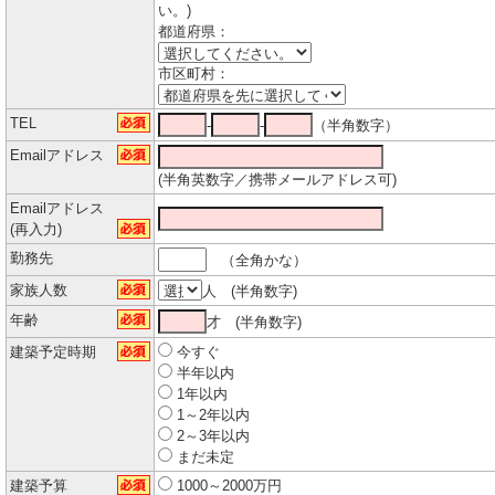
い。)
都道府県：
市区町村：
TEL
-
-
（半角数字）
Emailアドレス
(半角英数字／携帯メールアドレス可)
Emailアドレス
(再入力)
勤務先
（全角かな）
家族人数
人 (半角数字)
年齢
才 (半角数字)
建築予定時期
今すぐ
半年以内
1年以内
1～2年以内
2～3年以内
まだ未定
建築予算
1000～2000万円