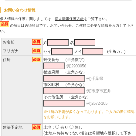
お問い合わせ情報
個人情報の保護に関しましては、
個人情報保護方針
をご覧下さい。
の項目は必須項目です。お問い合わせ、ご依頼に必要な情報を入力して下さ
い。
お名前
姓
名
フリガナ
セイ
メイ
(全角カナ)
住所
郵便番号 （半角数字）
例)2900056
都道府県 （全角かな）
例)千葉県
市区町村 （全角かな）
例)市原市五井
その他住所 （全角かな）
例)2672-105
※住所の不備が多くなっております。ご入力の際に確認
をお願いします。
建築予定地
土地：
有り
無し
(土地をお持ちでない場合は希望地を選択して下さ