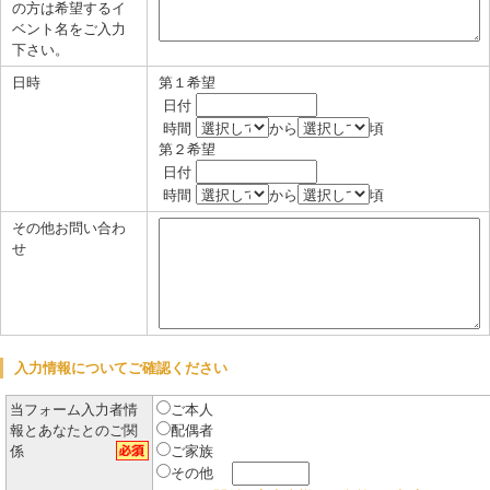
の方は希望するイ
ベント名をご入力
下さい。
日時
第１希望
日付
時間
から
頃
第２希望
日付
時間
から
頃
その他お問い合わ
せ
入力情報についてご確認ください
当フォーム入力者情
ご本人
報とあなたとのご関
配偶者
係
ご家族
その他