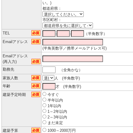
い。)
都道府県：
市区町村：
TEL
-
-
（半角数字）
Emailアドレス
(半角英数字／携帯メールアドレス可)
Emailアドレス
(再入力)
勤務先
（全角かな）
家族人数
人 (半角数字)
年齢
才 (半角数字)
建築予定時期
今すぐ
半年以内
1年以内
1～2年以内
2～3年以内
まだ未定
建築予算
1000～2000万円