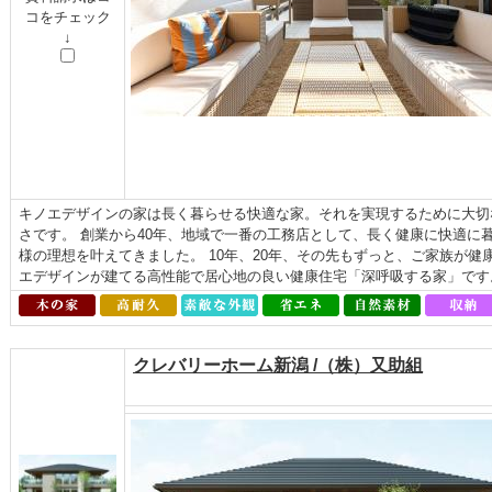
コをチェック
↓
キノエデザインの家は長く暮らせる快適な家。それを実現するために大切
さです。 創業から40年、地域で一番の工務店として、長く健康に快適に
様の理想を叶えてきました。 10年、20年、その先もずっと、ご家族が
エデザインが建てる高性能で居心地の良い健康住宅「深呼吸する家」です
クレバリーホーム新潟 /（株）又助組