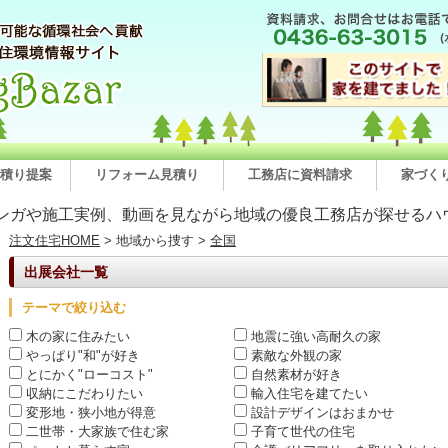
積り提案
リフォーム見積り
工務店に資料請求
家づく
ンガや施工実例、動画を見ながら地域の優良工務店が探せるハ
注文住宅HOME
> 地域から捜す >
全国
出展会社一覧
テーマで絞り込む
木の家に住みたい
地震に強い高耐久の家
やっぱり"和"が好き
素敵な外観の家
とにかく"ローコスト"
自然素材が好き
収納にこだわりたい
輸入住宅を建てたい
変形地・狭小地が得意
設計デザインはおまかせ
二世帯・大家族で住む家
子育て世代の住宅