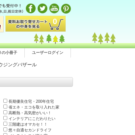
0
りの小冊子
ユーザーログイン
ウジングバザール
長期優良住宅・200年住宅
省エネ・エコを取り入れた家
高断熱・高気密がいい！
インテリアにこだわりたい
三階建はオマカセ！！
悠々自適セカンドライフ