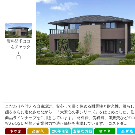
資料請求はコ
コをチェック
↓
こだわりを叶える自由設計、安心して長く住める耐震性と耐久性、暮らし
能をさらに進化させながら、「大安心の家シリーズ」をはじめとした、住ま
商品ラインナップをご用意しています。 材料費、労務費、運搬費などの
捉われない発想と企業努力で適正価格を実現しています。 コストダ...