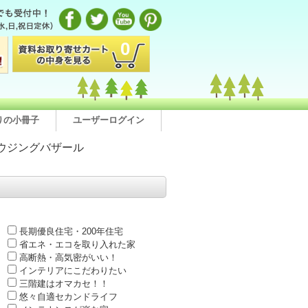
0
りの小冊子
ユーザーログイン
ウジングバザール
長期優良住宅・200年住宅
省エネ・エコを取り入れた家
高断熱・高気密がいい！
インテリアにこだわりたい
三階建はオマカセ！！
悠々自適セカンドライフ