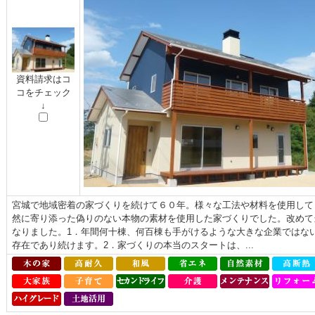
資料請求はコ
コをチェック
↓
宮城で地域密着の家づくりを続けて６０年。様々な工法や材料を使用して
然に寄り添った偽りのない本物の素材を使用した家づくりでした。改めて
なりました。1．年間何十棟、何百棟も手がけるような大きな企業ではな
存在であり続けます。2．家づくりの本当のスタートは、...