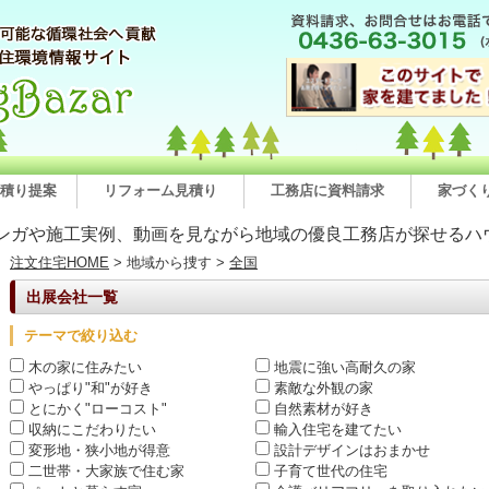
積り提案
リフォーム見積り
工務店に資料請求
家づく
ンガや施工実例、動画を見ながら地域の優良工務店が探せるハ
注文住宅HOME
> 地域から捜す >
全国
出展会社一覧
テーマで絞り込む
木の家に住みたい
地震に強い高耐久の家
やっぱり"和"が好き
素敵な外観の家
とにかく"ローコスト"
自然素材が好き
収納にこだわりたい
輸入住宅を建てたい
変形地・狭小地が得意
設計デザインはおまかせ
二世帯・大家族で住む家
子育て世代の住宅