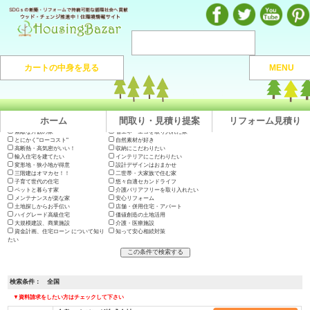
注文住宅のマンガや施工実例、動画を見ながら地域の優良工務店が探せるハウジングバザール
カートの中身を見る
MENU
注文住宅HOME
> 地域から捜す >
全国
ホーム
間取り・見積り提案
リフォーム見積り
出展会社一覧
テーマで絞り込む
木の家に住みたい
地震に強い高耐久の家
長期優良住宅・200年住宅
やっぱり"和"が好き
素敵な外観の家
省エネ・エコを取り入れた家
とにかく"ローコスト"
自然素材が好き
高断熱・高気密がいい！
収納にこだわりたい
輸入住宅を建てたい
インテリアにこだわりたい
変形地・狭小地が得意
設計デザインはおまかせ
三階建はオマカセ！！
二世帯・大家族で住む家
子育て世代の住宅
悠々自適セカンドライフ
ペットと暮らす家
介護バリアフリーを取り入れたい
メンテナンスが楽な家
安心リフォーム