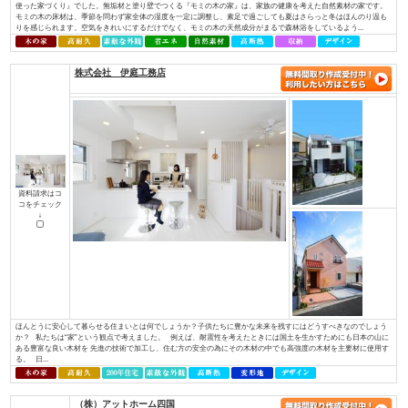
資料請求はコ
コをチェック
↓
お一人おひとりが「大切にしている想い」を確かに受け止め、心を込めて形
イノベーションは住宅・不動産を通じ、住宅の新しい常識を創り、本物の価
へ繋いでまいります。 永く愛着をもって暮らしたいと思える、素材の質感
やすさを叶える確かな住宅性能。そんな欧⽶の住宅思想に基づいた住む⼈のライ
株式会社 アットハウジング