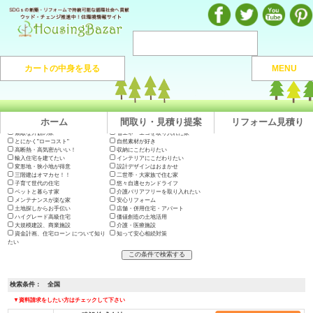
注文住宅のマンガや施工実例、動画を見ながら地域の優良工務店が探せるハウジングバザール
カートの中身を見る
MENU
注文住宅HOME
> 地域から捜す >
全国
ホーム
間取り・見積り提案
リフォーム見積り
出展会社一覧
テーマで絞り込む
木の家に住みたい
地震に強い高耐久の家
長期優良住宅・200年住宅
やっぱり"和"が好き
素敵な外観の家
省エネ・エコを取り入れた家
とにかく"ローコスト"
自然素材が好き
高断熱・高気密がいい！
収納にこだわりたい
輸入住宅を建てたい
インテリアにこだわりたい
変形地・狭小地が得意
設計デザインはおまかせ
三階建はオマカセ！！
二世帯・大家族で住む家
子育て世代の住宅
悠々自適セカンドライフ
ペットと暮らす家
介護バリアフリーを取り入れたい
メンテナンスが楽な家
安心リフォーム