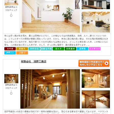
ど、専門性を持っていなければ対応できない部分があります。しかし、当社に
イデキョウホーム（株）
資料請求はコ
コをチェック
↓
富士商圏（富士市･富士宮市）で注文住宅着工棟数第1位に認定JSK（住宅産業
棟数」の調査で、イデキョウグループが2015年に引き続き富士市実績Ｎｏ.１
年に富士市に創業し、2018年には70周年を迎えました。地域に根ざした家