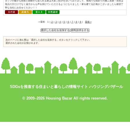
入れられている証と考え、今後も「地産地消でつくる、満足が持続する家づく.
おばま工務店／株式会社住まいず
資料請求はコ
コをチェック
SDGsを推進する住まいと暮らしの情報サイト ハウジングバザール
↓
© 2009–2026 Housing Bazar All rights reserved.