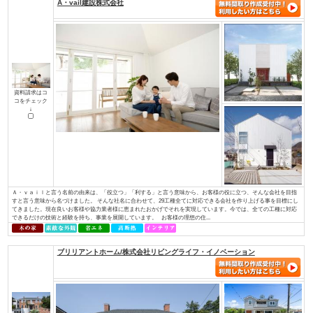
土地探しからお手伝い
店舗・併用住宅・アパート
ハイグレード高級住宅
価値創造の土地活用
大規模建設、商業施設
介護・医療施設
資金計画、住宅ローン について知り
知って安心相続対策
たい
検索条件： 全国
▼資料請求をしたい方はチェックして下さい
A・vail建設株式会社
資料請求はコ