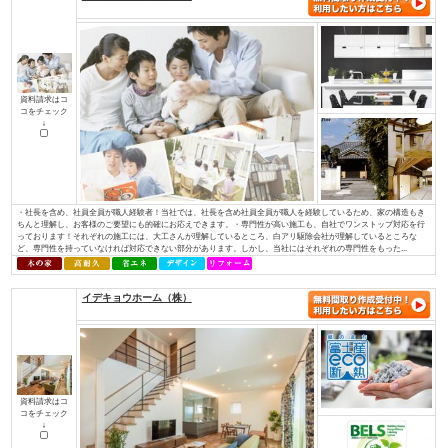
資料請求はコ
コをチェック
↓
私たちが家づくりを通して、最もお客様のお役に立てることを考えた末にた
使った家づくり』でした。無垢材と塗り壁でつくる『モミの木の家』は、家
モミの木の床材は、季節を問わず家全体の湿度を一定に調整し、素足で過ご
りを感じられます。空気をきれいにするだけでなく、モミの木の天然成分がま
株式会社 伊庭工務店