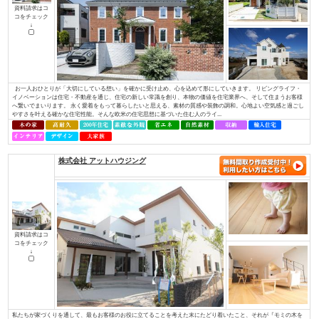
コをチェック
↓
Ａ・ｖａｉｌと言う名前の由来は、「役立つ」「利する」と言う意味から、
すと言う意味から名づけました。 そんな社名に合わせて、29工種全てに対
てきました。現在良いお客様や協力業者様に恵まれたおかげでそれを実現し
できるだけの技術と経験を持ち、事業を展開しています。 お客様の理想の住.
ブリリアントホーム/株式会社リビングライフ