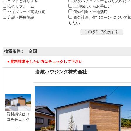
ペットと暮らす家
介護バリアフリーを取り入れたい
安心リフォーム
土地探しからお手伝い
ハイグレード高級住宅
価値創造の土地活用
介護・医療施設
資金計画、住宅ローン について
りたい
検索条件： 全国
▼資料請求をしたい方はチェックして下さい
倉敷ハウジング株式会社
資料請求はコ
コをチェック
↓