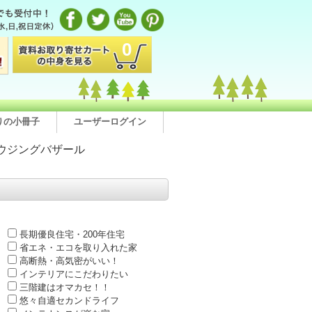
0
りの小冊子
ユーザーログイン
ウジングバザール
長期優良住宅・200年住宅
省エネ・エコを取り入れた家
高断熱・高気密がいい！
インテリアにこだわりたい
三階建はオマカセ！！
悠々自適セカンドライフ