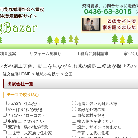
積り提案
リフォーム見積り
工務店に資料請求
家づく
ンガや施工実例、動画を見ながら地域の優良工務店が探せるハ
注文住宅HOME
> 地域から捜す >
全国
出展会社一覧
テーマで絞り込む
木の家に住みたい
地震に強い高耐久の家
やっぱり"和"が好き
素敵な外観の家
とにかく"ローコスト"
自然素材が好き
収納にこだわりたい
輸入住宅を建てたい
変形地・狭小地が得意
設計デザインはおまかせ
二世帯・大家族で住む家
子育て世代の住宅