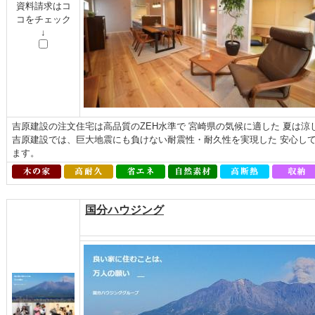
資料請求はコ
コをチェック
↓
吉原建設の注文住宅は高品質のZEH水準で 宮崎県の気候に適した 夏は
吉原建設では、巨大地震にも負けない耐震性・耐久性を実現した 安心し
ます。
国分ハウジング