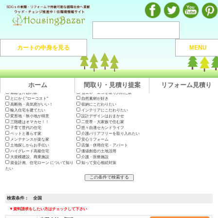
注文住宅のマンガや施工実例、動画を見ながら地域の優良工務店が探せるハウジングバザール
カートの中身を見る
MENU
注文住宅HOME
> 地域から捜す >
全国
ホーム
間取り・見積り提案
リフォーム見積り
出展会社一覧
テーマで絞り込む
木の家に住みたい
地震に強い高耐久の家
長期優良住宅・200年住宅
やっぱり"和"が好き
素敵な外観の家
省エネ・エコを取り入れた家
とにかく"ローコスト"
自然素材が好き
高断熱・高気密がいい！
収納にこだわりたい
輸入住宅を建てたい
インテリアにこだわりたい
変形地・狭小地が得意
設計デザインはおまかせ
三階建はオマカセ！！
二世帯・大家族で住む家
子育て世代の住宅
悠々自適セカンドライフ
ペットと暮らす家
介護バリアフリーを取り入れたい
メンテナンスが楽な家
安心リフォーム