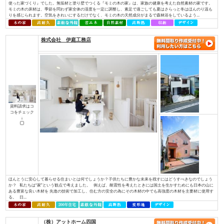
資料請求はコ
コをチェック
↓
お一人おひとりが「大切にしている想い」を確かに受け止め、心を込めて形
イノベーションは住宅・不動産を通じ、住宅の新しい常識を創り、本物の価
へ繋いでまいります。 永く愛着をもって暮らしたいと思える、素材の質感
やすさを叶える確かな住宅性能。そんな欧⽶の住宅思想に基づいた住む⼈のライ
株式会社 アットハウジング