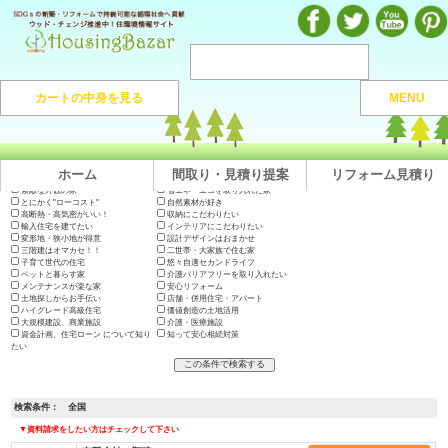
注文住宅のマンガや施工実例、動画を見ながら地域の優良工務店が探せるハウジングバザール
カートの中身を見る
MENU
注文住宅HOME
> 地域から捜す >
全国
ホーム
間取り・見積り提案
リフォーム見積り
出展会社一覧
テーマで絞り込む
木の家に住みたい
地震に強い高耐久の家
長期優良住宅・200年住宅
やっぱり"和"が好き
素敵な外観の家
省エネ・エコを取り入れた家
とにかく"ローコスト"
自然素材が好き
高断熱・高気密がいい！
収納にこだわりたい
輸入住宅を建てたい
インテリアにこだわりたい
変形地・狭小地が得意
設計デザインはおまかせ
三階建はオマカセ！！
二世帯・大家族で住む家
子育て世代の住宅
悠々自適セカンドライフ
ペットと暮らす家
介護バリアフリーを取り入れたい
メンテナンスが楽な家
安心リフォーム