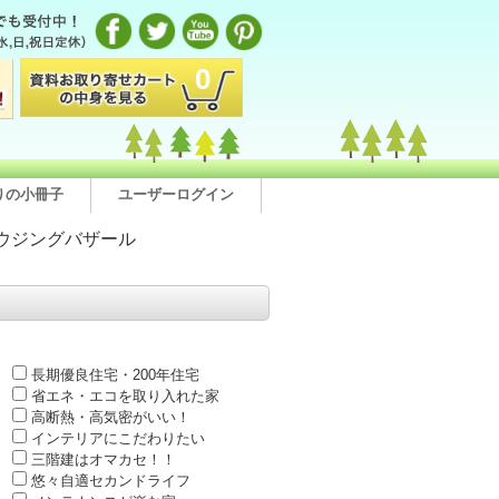
0
りの小冊子
ユーザーログイン
ウジングバザール
長期優良住宅・200年住宅
省エネ・エコを取り入れた家
高断熱・高気密がいい！
インテリアにこだわりたい
三階建はオマカセ！！
悠々自適セカンドライフ