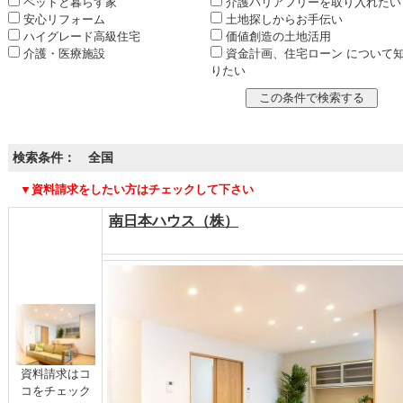
ペットと暮らす家
介護バリアフリーを取り入れたい
安心リフォーム
土地探しからお手伝い
ハイグレード高級住宅
価値創造の土地活用
介護・医療施設
資金計画、住宅ローン について
りたい
検索条件： 全国
▼資料請求をしたい方はチェックして下さい
南日本ハウス（株）
資料請求はコ
コをチェック