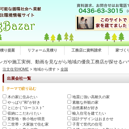
積り提案
リフォーム見積り
工務店に資料請求
家づく
ンガや施工実例、動画を見ながら地域の優良工務店が探せるハ
注文住宅HOME
> 地域から捜す >
全国
出展会社一覧
テーマで絞り込む
木の家に住みたい
地震に強い高耐久の家
やっぱり"和"が好き
素敵な外観の家
とにかく"ローコスト"
自然素材が好き
収納にこだわりたい
輸入住宅を建てたい
変形地・狭小地が得意
設計デザインはおまかせ
二世帯・大家族で住む家
子育て世代の住宅