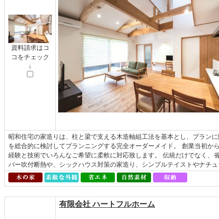
資料請求はコ
コをチェック
↓
昭和住宅の家造りは、柱と梁で支える木造軸組工法を基本とし、プランに
を総合的に検討してプランニングする完全オーダーメイド。 創業当初か
経験と技術でいろんなご希望に柔軟に対応致します。 伝統だけでなく、
バー吹付断熱や、シックハウス対策の家造り、シンプルテイストやナチュラ
有限会社 ハートフルホーム