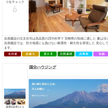
コをチェック
↓
吉原建設の注文住宅は高品質のZEH水準で 宮崎県の気候に適した 夏は
吉原建設では、巨大地震にも負けない耐震性・耐久性を実現した 安心し
ます。
国分ハウジング
資料請求はコ