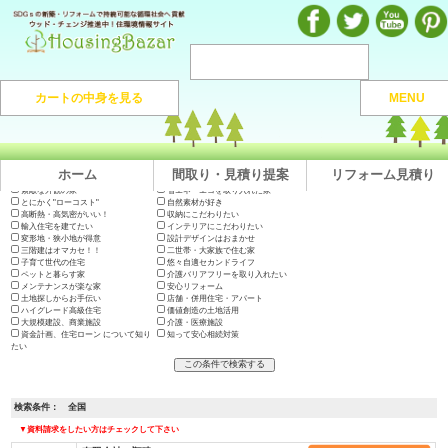
注文住宅のマンガや施工実例、動画を見ながら地域の優良工務店が探せるハウジングバザール
カートの中身を見る
MENU
注文住宅HOME
> 地域から捜す >
全国
ホーム
間取り・見積り提案
リフォーム見積り
出展会社一覧
テーマで絞り込む
木の家に住みたい
地震に強い高耐久の家
長期優良住宅・200年住宅
やっぱり"和"が好き
素敵な外観の家
省エネ・エコを取り入れた家
とにかく"ローコスト"
自然素材が好き
高断熱・高気密がいい！
収納にこだわりたい
輸入住宅を建てたい
インテリアにこだわりたい
変形地・狭小地が得意
設計デザインはおまかせ
三階建はオマカセ！！
二世帯・大家族で住む家
子育て世代の住宅
悠々自適セカンドライフ
ペットと暮らす家
介護バリアフリーを取り入れたい
メンテナンスが楽な家
安心リフォーム