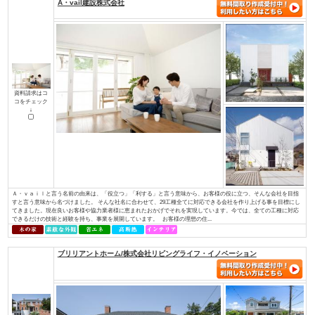
土地探しからお手伝い
店舗・併用住宅・アパート
ハイグレード高級住宅
価値創造の土地活用
大規模建設、商業施設
介護・医療施設
資金計画、住宅ローン について知り
知って安心相続対策
たい
検索条件： 全国
▼資料請求をしたい方はチェックして下さい
A・vail建設株式会社
資料請求はコ