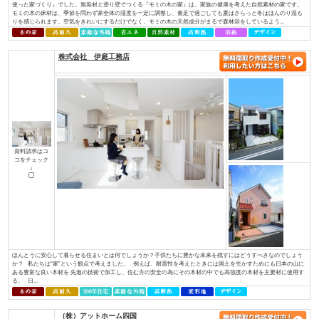
資料請求はコ
コをチェック
↓
お一人おひとりが「大切にしている想い」を確かに受け止め、心を込めて形
イノベーションは住宅・不動産を通じ、住宅の新しい常識を創り、本物の価
へ繋いでまいります。 永く愛着をもって暮らしたいと思える、素材の質感
やすさを叶える確かな住宅性能。そんな欧⽶の住宅思想に基づいた住む⼈のライ
株式会社 アットハウジング