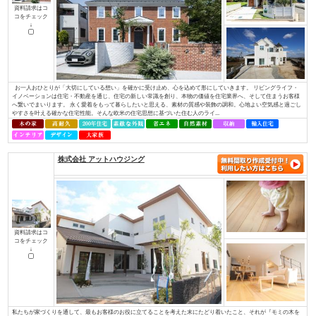
コをチェック
↓
Ａ・ｖａｉｌと言う名前の由来は、「役立つ」「利する」と言う意味から、
すと言う意味から名づけました。 そんな社名に合わせて、29工種全てに対
てきました。現在良いお客様や協力業者様に恵まれたおかげでそれを実現し
できるだけの技術と経験を持ち、事業を展開しています。 お客様の理想の住.
ブリリアントホーム/株式会社リビングライフ