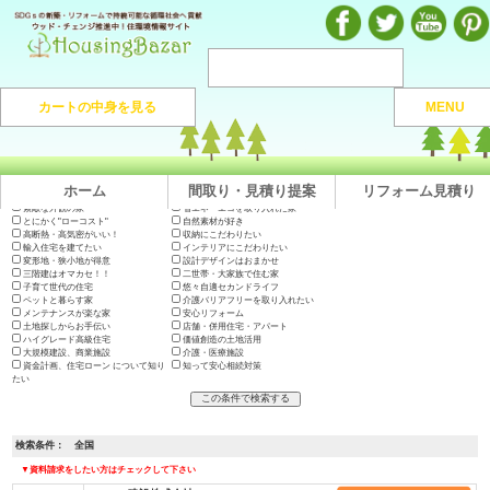
注文住宅のマンガや施工実例、動画を見ながら地域の優良工務店が探せるハウジングバザール
カートの中身を見る
MENU
注文住宅HOME
> 地域から捜す >
全国
ホーム
間取り・見積り提案
リフォーム見積り
出展会社一覧
テーマで絞り込む
木の家に住みたい
地震に強い高耐久の家
長期優良住宅・200年住宅
やっぱり"和"が好き
素敵な外観の家
省エネ・エコを取り入れた家
とにかく"ローコスト"
自然素材が好き
高断熱・高気密がいい！
収納にこだわりたい
輸入住宅を建てたい
インテリアにこだわりたい
変形地・狭小地が得意
設計デザインはおまかせ
三階建はオマカセ！！
二世帯・大家族で住む家
子育て世代の住宅
悠々自適セカンドライフ
ペットと暮らす家
介護バリアフリーを取り入れたい
メンテナンスが楽な家
安心リフォーム