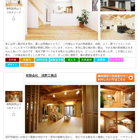
ど、専門性を持っていなければ対応できない部分があります。しかし、当社に
イデキョウホーム（株）
資料請求はコ
コをチェック
↓
富士商圏（富士市･富士宮市）で注文住宅着工棟数第1位に認定JSK（住宅産業
棟数」の調査で、イデキョウグループが2015年に引き続き富士市実績Ｎｏ.１
年に富士市に創業し、2018年には70周年を迎えました。地域に根ざした家