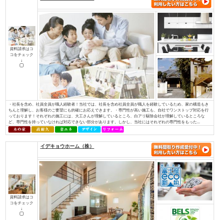
資料請求はコ
コをチェック
↓
私たちが家づくりを通して、最もお客様のお役に立てることを考えた末にた
使った家づくり』でした。無垢材と塗り壁でつくる『モミの木の家』は、家
モミの木の床材は、季節を問わず家全体の湿度を一定に調整し、素足で過ご
りを感じられます。空気をきれいにするだけでなく、モミの木の天然成分がま
株式会社 伊庭工務店