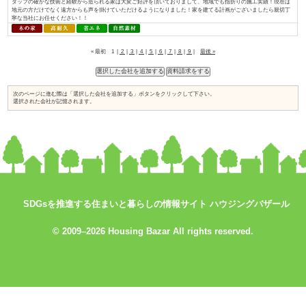
入れられている証と考え、今後も「地産地消でつくる、満足が持続する家づく.
おばま工務店／株式会社住まいず
資料請求はコ
コをチェック
SDGsを推進する住まいと暮らしの情報サイト ハウジングバザール
↓
© 2009–2026 Housing Bazar All rights reserved.