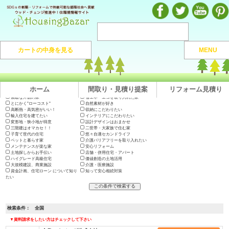
注文住宅のマンガや施工実例、動画を見ながら地域の優良工務店が探せるハウジングバザール
カートの中身を見る
MENU
注文住宅HOME
> 地域から捜す >
全国
ホーム
間取り・見積り提案
リフォーム見積り
出展会社一覧
テーマで絞り込む
木の家に住みたい
地震に強い高耐久の家
長期優良住宅・200年住宅
やっぱり"和"が好き
素敵な外観の家
省エネ・エコを取り入れた家
とにかく"ローコスト"
自然素材が好き
高断熱・高気密がいい！
収納にこだわりたい
輸入住宅を建てたい
インテリアにこだわりたい
変形地・狭小地が得意
設計デザインはおまかせ
三階建はオマカセ！！
二世帯・大家族で住む家
子育て世代の住宅
悠々自適セカンドライフ
ペットと暮らす家
介護バリアフリーを取り入れたい
メンテナンスが楽な家
安心リフォーム