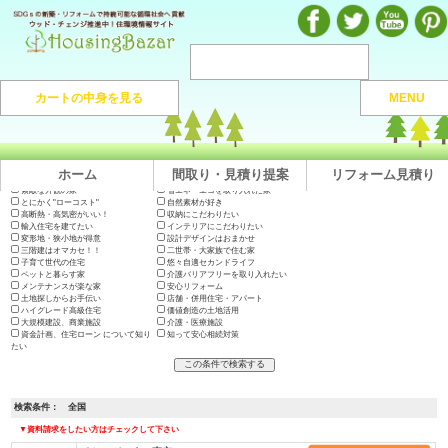
注文住宅のマンガや施工実例、動画を見ながら地域の優良工務店が探せるハウジングバザール
カートの中身を見る
MENU
注文住宅HOME
> 地域から捜す >
全国
ホーム
間取り・見積り提案
リフォーム見積り
出展会社一覧
テーマで絞り込む
木の家に住みたい
地震に強い高耐久の家
長期優良住宅・200年住宅
やっぱり"和"が好き
素敵な外観の家
省エネ・エコを取り入れた家
とにかく"ローコスト"
自然素材が好き
高断熱・高気密がいい！
収納にこだわりたい
輸入住宅を建てたい
インテリアにこだわりたい
変形地・狭小地が得意
設計デザインはおまかせ
三階建はオマカセ！！
二世帯・大家族で住む家
子育て世代の住宅
悠々自適セカンドライフ
ペットと暮らす家
介護バリアフリーを取り入れたい
メンテナンスが楽な家
安心リフォーム