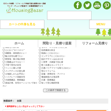
注文住宅のマンガや施工実例、動画を見ながら地域の優良工務店が探せるハウジングバザール
カートの中身を見る
MENU
注文住宅HOME
> 地域から捜す >
全国
ホーム
間取り・見積り提案
リフォーム見積り
出展会社一覧
テーマで絞り込む
木の家に住みたい
地震に強い高耐久の家
長期優良住宅・200年住宅
やっぱり"和"が好き
素敵な外観の家
省エネ・エコを取り入れた家
とにかく"ローコスト"
自然素材が好き
高断熱・高気密がいい！
収納にこだわりたい
輸入住宅を建てたい
インテリアにこだわりたい
変形地・狭小地が得意
設計デザインはおまかせ
三階建はオマカセ！！
二世帯・大家族で住む家
子育て世代の住宅
悠々自適セカンドライフ
ペットと暮らす家
介護バリアフリーを取り入れたい
メンテナンスが楽な家
安心リフォーム