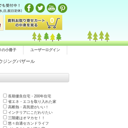
0
りの小冊子
ユーザーログイン
ウジングバザール
長期優良住宅・200年住宅
省エネ・エコを取り入れた家
高断熱・高気密がいい！
インテリアにこだわりたい
三階建はオマカセ！！
悠々自適セカンドライフ