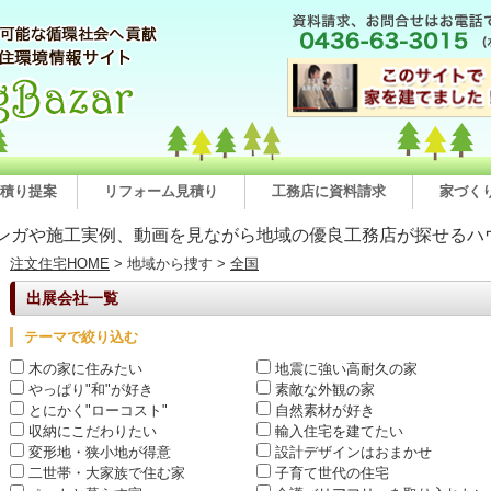
積り提案
リフォーム見積り
工務店に資料請求
家づく
ンガや施工実例、動画を見ながら地域の優良工務店が探せるハ
注文住宅HOME
> 地域から捜す >
全国
出展会社一覧
テーマで絞り込む
木の家に住みたい
地震に強い高耐久の家
やっぱり"和"が好き
素敵な外観の家
とにかく"ローコスト"
自然素材が好き
収納にこだわりたい
輸入住宅を建てたい
変形地・狭小地が得意
設計デザインはおまかせ
二世帯・大家族で住む家
子育て世代の住宅