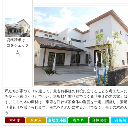
資料請求はコ
コをチェック
↓
私たちが家づくりを通して、最もお客様のお役に立てることを考えた末に
を使った家づくり』でした。無垢材と塗り壁でつくる『モミの木の家』は
す。モミの木の床材は、季節を問わず家全体の湿度を一定に調整し、素足
り温もりを感じられます。空気をきれいにするだけでなく、モミの木の天
う...