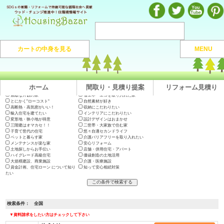
注文住宅のマンガや施工実例、動画を見ながら地域の優良工務店が探せるハウジングバザール
カートの中身を見る
MENU
注文住宅HOME
> 地域から捜す >
全国
ホーム
間取り・見積り提案
リフォーム見積り
出展会社一覧
テーマで絞り込む
木の家に住みたい
地震に強い高耐久の家
長期優良住宅・200年住宅
やっぱり"和"が好き
素敵な外観の家
省エネ・エコを取り入れた家
とにかく"ローコスト"
自然素材が好き
高断熱・高気密がいい！
収納にこだわりたい
輸入住宅を建てたい
インテリアにこだわりたい
変形地・狭小地が得意
設計デザインはおまかせ
三階建はオマカセ！！
二世帯・大家族で住む家
子育て世代の住宅
悠々自適セカンドライフ
ペットと暮らす家
介護バリアフリーを取り入れたい
メンテナンスが楽な家
安心リフォーム