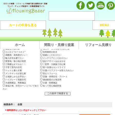
注文住宅のマンガや施工実例、動画を見ながら地域の優良工務店が探せるハウジングバザール
カートの中身を見る
MENU
注文住宅HOME
> 地域から捜す >
全国
ホーム
間取り・見積り提案
リフォーム見積り
出展会社一覧
テーマで絞り込む
木の家に住みたい
地震に強い高耐久の家
長期優良住宅・200年住宅
やっぱり"和"が好き
素敵な外観の家
省エネ・エコを取り入れた家
とにかく"ローコスト"
自然素材が好き
高断熱・高気密がいい！
収納にこだわりたい
輸入住宅を建てたい
インテリアにこだわりたい
変形地・狭小地が得意
設計デザインはおまかせ
三階建はオマカセ！！
二世帯・大家族で住む家
子育て世代の住宅
悠々自適セカンドライフ
ペットと暮らす家
介護バリアフリーを取り入れたい
メンテナンスが楽な家
安心リフォーム