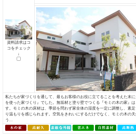
資料請求はコ
コをチェック
↓
私たちが家づくりを通して、最もお客様のお役に立てることを考えた末に
を使った家づくり』でした。無垢材と塗り壁でつくる『モミの木の家』は
す。モミの木の床材は、季節を問わず家全体の湿度を一定に調整し、素足
り温もりを感じられます。空気をきれいにするだけでなく、モミの木の天
う...