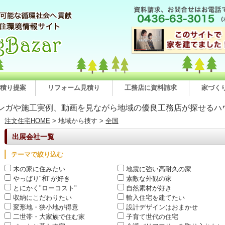
積り提案
リフォーム見積り
工務店に資料請求
家づく
ンガや施工実例、動画を見ながら地域の優良工務店が探せるハ
注文住宅HOME
> 地域から捜す >
全国
出展会社一覧
テーマで絞り込む
木の家に住みたい
地震に強い高耐久の家
やっぱり"和"が好き
素敵な外観の家
とにかく"ローコスト"
自然素材が好き
収納にこだわりたい
輸入住宅を建てたい
変形地・狭小地が得意
設計デザインはおまかせ
二世帯・大家族で住む家
子育て世代の住宅