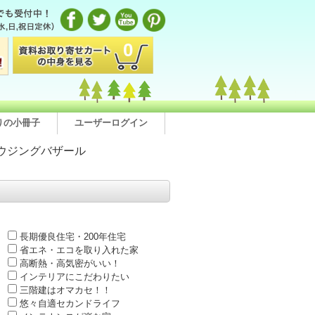
0
りの小冊子
ユーザーログイン
ウジングバザール
長期優良住宅・200年住宅
省エネ・エコを取り入れた家
高断熱・高気密がいい！
インテリアにこだわりたい
三階建はオマカセ！！
悠々自適セカンドライフ