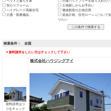
ペットと暮らす家
介護バリアフリーを取り入れたい
安心リフォーム
土地探しからお手伝い
ハイグレード高級住宅
価値創造の土地活用
介護・医療施設
資金計画、住宅ローン について
りたい
検索条件： 全国
▼資料請求をしたい方はチェックして下さい
株式会社ハウジングアイ
資料請求はコ
コをチェック