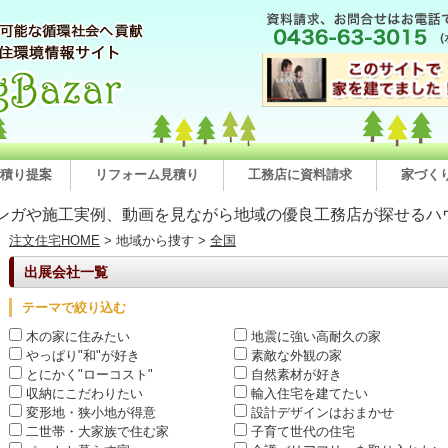
積り提案
リフォーム見積り
工務店に資料請求
家づく
ンガや施工実例、動画を見ながら地域の優良工務店が探せるハ
注文住宅HOME
> 地域から捜す >
全国
出展会社一覧
テーマで絞り込む
木の家に住みたい
地震に強い高耐久の家
やっぱり"和"が好き
素敵な外観の家
とにかく"ローコスト"
自然素材が好き
収納にこだわりたい
輸入住宅を建てたい
変形地・狭小地が得意
設計デザインはおまかせ
二世帯・大家族で住む家
子育て世代の住宅