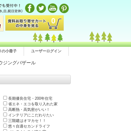
0
りの小冊子
ユーザーログイン
ウジングバザール
長期優良住宅・200年住宅
省エネ・エコを取り入れた家
高断熱・高気密がいい！
インテリアにこだわりたい
三階建はオマカセ！！
悠々自適セカンドライフ