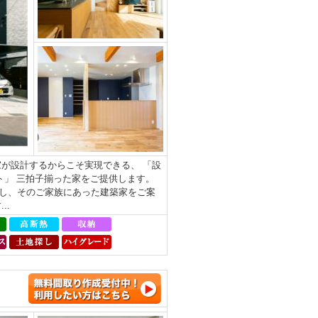
が設計するからこそ実現できる、 「設
ト」 三拍子揃った家をご提供します。
し、そのご家族にあった建築家をご案
..