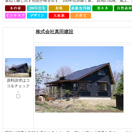
重ねて醸し出す色艶が味を出す、100年住み継ぐ家。 群馬の気候、風土
株式会社真田建設
資料請求はコ
コをチェック
↓