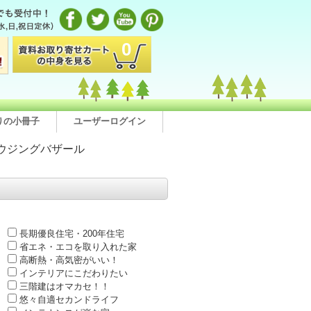
0
りの小冊子
ユーザーログイン
ウジングバザール
長期優良住宅・200年住宅
省エネ・エコを取り入れた家
高断熱・高気密がいい！
インテリアにこだわりたい
三階建はオマカセ！！
悠々自適セカンドライフ