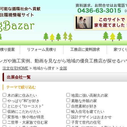
積り提案
リフォーム見積り
工務店に資料請求
家づく
ンガや施工実例、動画を見ながら地域の優良工務店が探せるハ
注文住宅HOME
> 地域から捜す >
全国
出展会社一覧
テーマで絞り込む
木の家に住みたい
地震に強い高耐久の家
やっぱり"和"が好き
素敵な外観の家
とにかく"ローコスト"
自然素材が好き
収納にこだわりたい
輸入住宅を建てたい
変形地・狭小地が得意
設計デザインはおまかせ
二世帯・大家族で住む家
子育て世代の住宅