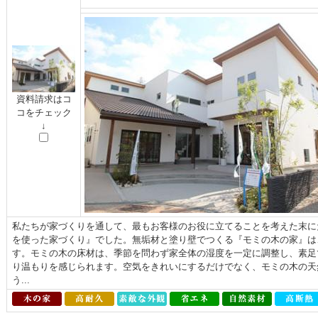
資料請求はコ
コをチェック
↓
私たちが家づくりを通して、最もお客様のお役に立てることを考えた末に
を使った家づくり』でした。無垢材と塗り壁でつくる『モミの木の家』は
す。モミの木の床材は、季節を問わず家全体の湿度を一定に調整し、素足
り温もりを感じられます。空気をきれいにするだけでなく、モミの木の天
う...