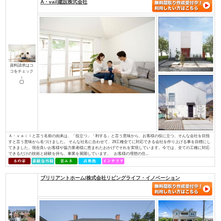
土地探しからお手伝い
店舗・併用住宅・アパート
ハイグレード高級住宅
価値創造の土地活用
大規模建設、商業施設
介護・医療施設
資金計画、住宅ローン について知り
知って安心相続対策
たい
検索条件： 全国
▼資料請求をしたい方はチェックして下さい
A・vail建設株式会社
資料請求はコ