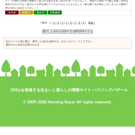
入れられている証と考え、今後も「地産地消でつくる、満足が持続する家づく.
おばま工務店／株式会社住まいず
資料請求はコ
コをチェック
SDGsを推進する住まいと暮らしの情報サイト ハウジングバザール
↓
© 2009–2026 Housing Bazar All rights reserved.