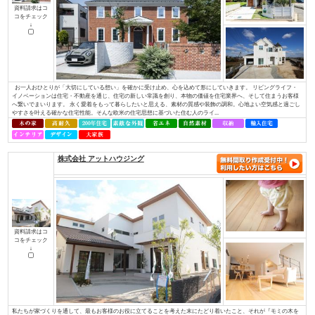
コをチェック
↓
Ａ・ｖａｉｌと言う名前の由来は、「役立つ」「利する」と言う意味から、
すと言う意味から名づけました。 そんな社名に合わせて、29工種全てに対
てきました。現在良いお客様や協力業者様に恵まれたおかげでそれを実現し
できるだけの技術と経験を持ち、事業を展開しています。 お客様の理想の住.
ブリリアントホーム/株式会社リビングライフ