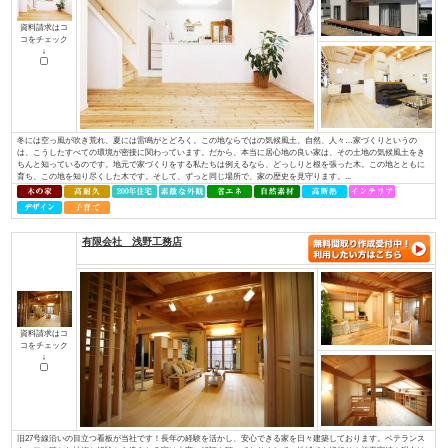
ど、専門性を持っていなければ対応できない部分があります。しかし、当社に
イデキョウホーム（株）
資料請求はコ
コをチェック
↓
富士商圏（富士市･富士宮市）で注文住宅着工棟数第1位に認定JSK（住宅産業
棟数」の調査で、イデキョウグループが2015年に引き続き富士市実績Ｎｏ.１
年に富士市に創業し、2018年には70周年を迎えました。地域に根ざした家