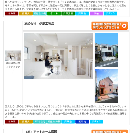
資料請求はコ
コをチェック
↓
お一人おひとりが「大切にしている想い」を確かに受け止め、心を込めて形
イノベーションは住宅・不動産を通じ、住宅の新しい常識を創り、本物の価
へ繋いでまいります。 永く愛着をもって暮らしたいと思える、素材の質感
やすさを叶える確かな住宅性能。そんな欧⽶の住宅思想に基づいた住む⼈のライ
株式会社 アットハウジング