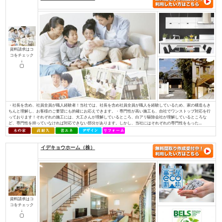
資料請求はコ
コをチェック
↓
私たちが家づくりを通して、最もお客様のお役に立てることを考えた末にた
使った家づくり』でした。無垢材と塗り壁でつくる『モミの木の家』は、家
モミの木の床材は、季節を問わず家全体の湿度を一定に調整し、素足で過ご
りを感じられます。空気をきれいにするだけでなく、モミの木の天然成分がま
株式会社 伊庭工務店