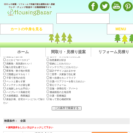
注文住宅のマンガや施工実例、動画を見ながら地域の優良工務店が探せるハウジングバザール
カートの中身を見る
MENU
注文住宅HOME
> 地域から捜す >
全国
ホーム
間取り・見積り提案
リフォーム見積り
出展会社一覧
テーマで絞り込む
木の家に住みたい
地震に強い高耐久の家
長期優良住宅・200年住宅
やっぱり"和"が好き
素敵な外観の家
省エネ・エコを取り入れた家
とにかく"ローコスト"
自然素材が好き
高断熱・高気密がいい！
収納にこだわりたい
輸入住宅を建てたい
インテリアにこだわりたい
変形地・狭小地が得意
設計デザインはおまかせ
三階建はオマカセ！！
二世帯・大家族で住む家
子育て世代の住宅
悠々自適セカンドライフ
ペットと暮らす家
介護バリアフリーを取り入れたい
メンテナンスが楽な家
安心リフォーム