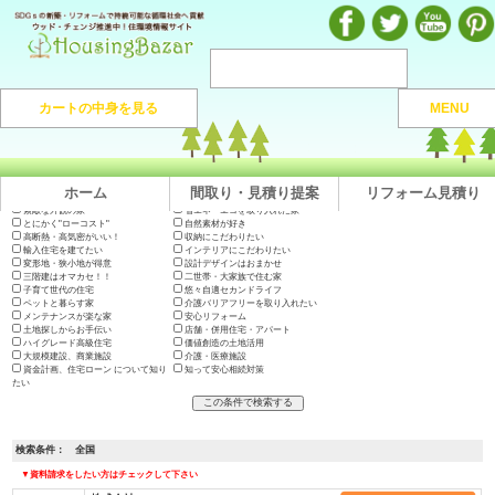
注文住宅のマンガや施工実例、動画を見ながら地域の優良工務店が探せるハウジングバザール
カートの中身を見る
MENU
注文住宅HOME
> 地域から捜す >
全国
ホーム
間取り・見積り提案
リフォーム見積り
出展会社一覧
テーマで絞り込む
木の家に住みたい
地震に強い高耐久の家
長期優良住宅・200年住宅
やっぱり"和"が好き
素敵な外観の家
省エネ・エコを取り入れた家
とにかく"ローコスト"
自然素材が好き
高断熱・高気密がいい！
収納にこだわりたい
輸入住宅を建てたい
インテリアにこだわりたい
変形地・狭小地が得意
設計デザインはおまかせ
三階建はオマカセ！！
二世帯・大家族で住む家
子育て世代の住宅
悠々自適セカンドライフ
ペットと暮らす家
介護バリアフリーを取り入れたい
メンテナンスが楽な家
安心リフォーム