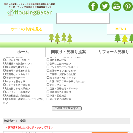
注文住宅のマンガや施工実例、動画を見ながら地域の優良工務店が探せるハウジングバザール
カートの中身を見る
MENU
注文住宅HOME
> 地域から捜す >
全国
ホーム
間取り・見積り提案
リフォーム見積り
出展会社一覧
テーマで絞り込む
木の家に住みたい
地震に強い高耐久の家
長期優良住宅・200年住宅
やっぱり"和"が好き
素敵な外観の家
省エネ・エコを取り入れた家
とにかく"ローコスト"
自然素材が好き
高断熱・高気密がいい！
収納にこだわりたい
輸入住宅を建てたい
インテリアにこだわりたい
変形地・狭小地が得意
設計デザインはおまかせ
三階建はオマカセ！！
二世帯・大家族で住む家
子育て世代の住宅
悠々自適セカンドライフ
ペットと暮らす家
介護バリアフリーを取り入れたい
メンテナンスが楽な家
安心リフォーム