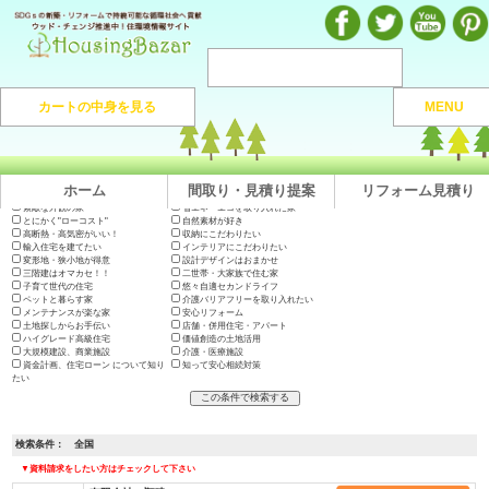
注文住宅のマンガや施工実例、動画を見ながら地域の優良工務店が探せるハウジングバザール
カートの中身を見る
MENU
注文住宅HOME
> 地域から捜す >
全国
ホーム
間取り・見積り提案
リフォーム見積り
出展会社一覧
テーマで絞り込む
木の家に住みたい
地震に強い高耐久の家
長期優良住宅・200年住宅
やっぱり"和"が好き
素敵な外観の家
省エネ・エコを取り入れた家
とにかく"ローコスト"
自然素材が好き
高断熱・高気密がいい！
収納にこだわりたい
輸入住宅を建てたい
インテリアにこだわりたい
変形地・狭小地が得意
設計デザインはおまかせ
三階建はオマカセ！！
二世帯・大家族で住む家
子育て世代の住宅
悠々自適セカンドライフ
ペットと暮らす家
介護バリアフリーを取り入れたい
メンテナンスが楽な家
安心リフォーム