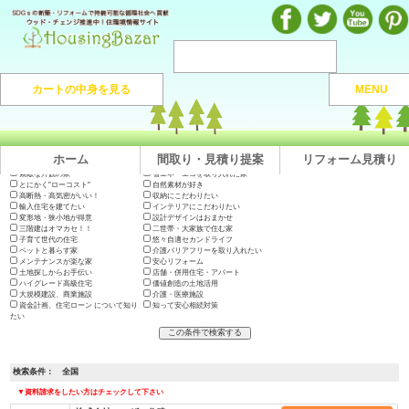
注文住宅のマンガや施工実例、動画を見ながら地域の優良工務店が探せるハウジングバザール
カートの中身を見る
MENU
注文住宅HOME
> 地域から捜す >
全国
ホーム
間取り・見積り提案
リフォーム見積り
出展会社一覧
テーマで絞り込む
木の家に住みたい
地震に強い高耐久の家
長期優良住宅・200年住宅
やっぱり"和"が好き
素敵な外観の家
省エネ・エコを取り入れた家
とにかく"ローコスト"
自然素材が好き
高断熱・高気密がいい！
収納にこだわりたい
輸入住宅を建てたい
インテリアにこだわりたい
変形地・狭小地が得意
設計デザインはおまかせ
三階建はオマカセ！！
二世帯・大家族で住む家
子育て世代の住宅
悠々自適セカンドライフ
ペットと暮らす家
介護バリアフリーを取り入れたい
メンテナンスが楽な家
安心リフォーム