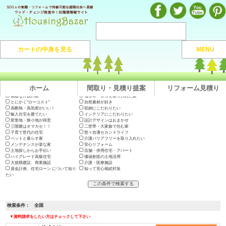
注文住宅のマンガや施工実例、動画を見ながら地域の優良工務店が探せるハウジングバザール
カートの中身を見る
MENU
注文住宅HOME
> 地域から捜す >
全国
ホーム
間取り・見積り提案
リフォーム見積り
出展会社一覧
テーマで絞り込む
木の家に住みたい
地震に強い高耐久の家
長期優良住宅・200年住宅
やっぱり"和"が好き
素敵な外観の家
省エネ・エコを取り入れた家
とにかく"ローコスト"
自然素材が好き
高断熱・高気密がいい！
収納にこだわりたい
輸入住宅を建てたい
インテリアにこだわりたい
変形地・狭小地が得意
設計デザインはおまかせ
三階建はオマカセ！！
二世帯・大家族で住む家
子育て世代の住宅
悠々自適セカンドライフ
ペットと暮らす家
介護バリアフリーを取り入れたい
メンテナンスが楽な家
安心リフォーム