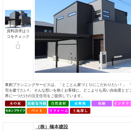
資料請求はコ
コをチェック
↓
東創プランニングサービスは、「とことん家づくりにこだわりたい！」 
宅を建てたい!」 そんな想いを抱くお客様に、どこよりも高い自由度とど
界に一つだけの注文住宅をご提供しています。
（株）橋本建設