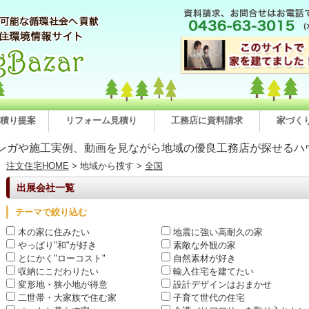
積り提案
リフォーム見積り
工務店に資料請求
家づく
ンガや施工実例、動画を見ながら地域の優良工務店が探せるハ
注文住宅HOME
> 地域から捜す >
全国
出展会社一覧
テーマで絞り込む
木の家に住みたい
地震に強い高耐久の家
やっぱり"和"が好き
素敵な外観の家
とにかく"ローコスト"
自然素材が好き
収納にこだわりたい
輸入住宅を建てたい
変形地・狭小地が得意
設計デザインはおまかせ
二世帯・大家族で住む家
子育て世代の住宅