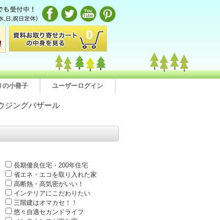
0
りの小冊子
ユーザーログイン
ウジングバザール
長期優良住宅・200年住宅
省エネ・エコを取り入れた家
高断熱・高気密がいい！
インテリアにこだわりたい
三階建はオマカセ！！
悠々自適セカンドライフ