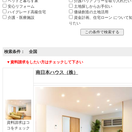
ペットと暮らす家
介護バリアフリーを取り入れたい
安心リフォーム
土地探しからお手伝い
ハイグレード高級住宅
価値創造の土地活用
介護・医療施設
資金計画、住宅ローン について
りたい
検索条件： 全国
▼資料請求をしたい方はチェックして下さい
南日本ハウス（株）
資料請求はコ
コをチェック