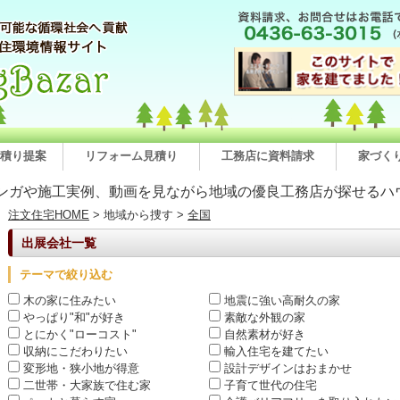
積り提案
リフォーム見積り
工務店に資料請求
家づく
ンガや施工実例、動画を見ながら地域の優良工務店が探せるハ
注文住宅HOME
> 地域から捜す >
全国
出展会社一覧
テーマで絞り込む
木の家に住みたい
地震に強い高耐久の家
やっぱり"和"が好き
素敵な外観の家
とにかく"ローコスト"
自然素材が好き
収納にこだわりたい
輸入住宅を建てたい
変形地・狭小地が得意
設計デザインはおまかせ
二世帯・大家族で住む家
子育て世代の住宅