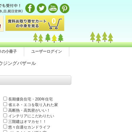
0
りの小冊子
ユーザーログイン
ウジングバザール
長期優良住宅・200年住宅
省エネ・エコを取り入れた家
高断熱・高気密がいい！
インテリアにこだわりたい
三階建はオマカセ！！
悠々自適セカンドライフ