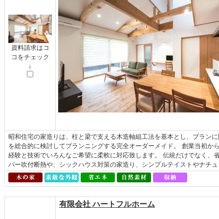
資料請求はコ
コをチェック
↓
昭和住宅の家造りは、柱と梁で支える木造軸組工法を基本とし、プランに
を総合的に検討してプランニングする完全オーダーメイド。 創業当初か
経験と技術でいろんなご希望に柔軟に対応致します。 伝統だけでなく、
バー吹付断熱や、シックハウス対策の家造り、シンプルテイストやナチュラ
有限会社 ハートフルホーム