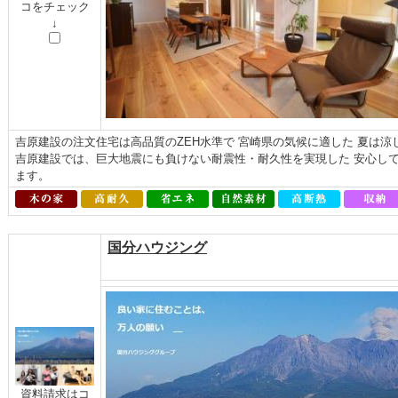
コをチェック
↓
吉原建設の注文住宅は高品質のZEH水準で 宮崎県の気候に適した 夏は
吉原建設では、巨大地震にも負けない耐震性・耐久性を実現した 安心し
ます。
国分ハウジング
資料請求はコ