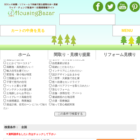
注文住宅のマンガや施工実例、動画を見ながら地域の優良工務店が探せるハウジングバザール
カートの中身を見る
MENU
注文住宅HOME
> 地域から捜す >
全国
ホーム
間取り・見積り提案
リフォーム見積り
出展会社一覧
テーマで絞り込む
木の家に住みたい
地震に強い高耐久の家
長期優良住宅・200年住宅
やっぱり"和"が好き
素敵な外観の家
省エネ・エコを取り入れた家
とにかく"ローコスト"
自然素材が好き
高断熱・高気密がいい！
収納にこだわりたい
輸入住宅を建てたい
インテリアにこだわりたい
変形地・狭小地が得意
設計デザインはおまかせ
三階建はオマカセ！！
二世帯・大家族で住む家
子育て世代の住宅
悠々自適セカンドライフ
ペットと暮らす家
介護バリアフリーを取り入れたい
メンテナンスが楽な家
安心リフォーム