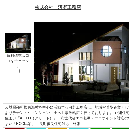
株式会社 河野工務店
資料請求はコ
コをチェック
↓
茨城県那珂郡東海村を中心に活動する河野工務店は、地域密着型企業とし
よりテナントやマンション、土木工事等幅広く行っております。 戸建住宅
住まい「ALITO（アリート）」…次世代省エネ基準・エコポイント対応
まい「ECO民家」…長期優良住宅対応・外張...