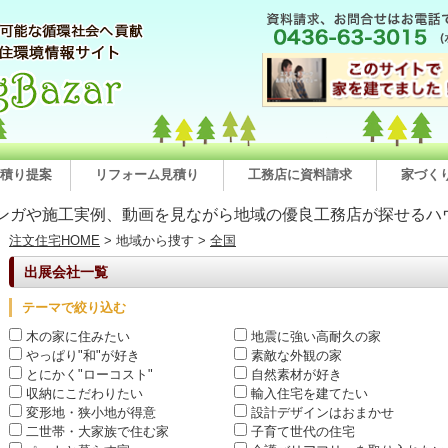
積り提案
リフォーム見積り
工務店に資料請求
家づく
ンガや施工実例、動画を見ながら地域の優良工務店が探せるハ
注文住宅HOME
> 地域から捜す >
全国
出展会社一覧
テーマで絞り込む
木の家に住みたい
地震に強い高耐久の家
やっぱり"和"が好き
素敵な外観の家
とにかく"ローコスト"
自然素材が好き
収納にこだわりたい
輸入住宅を建てたい
変形地・狭小地が得意
設計デザインはおまかせ
二世帯・大家族で住む家
子育て世代の住宅