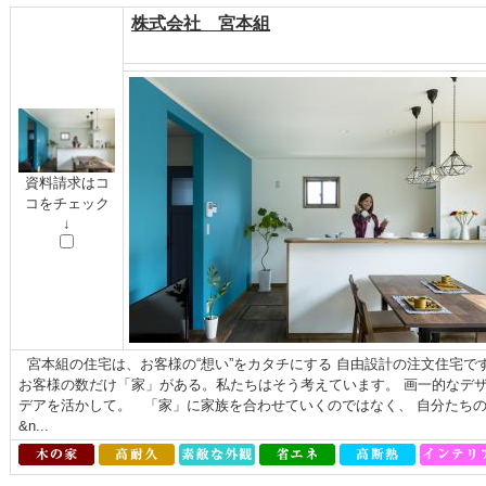
株式会社 宮本組
資料請求はコ
コをチェック
↓
宮本組の住宅は、お客様の“想い”をカタチにする 自由設計の注文住宅で
お客様の数だけ「家」がある。私たちはそう考えています。 画一的なデ
デアを活かして。 「家」に家族を合わせていくのではなく、 自分たち
&n...