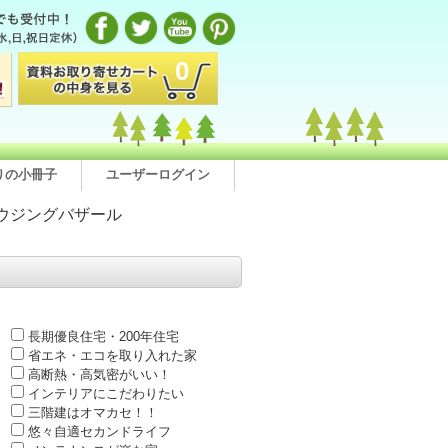
0
りの小冊子
ユーザーログイン
ウジングバザール
長期優良住宅・200年住宅
省エネ・エコを取り入れた家
高断熱・高気密がいい！
インテリアにこだわりたい
三階建はオマカセ！！
悠々自適セカンドライフ