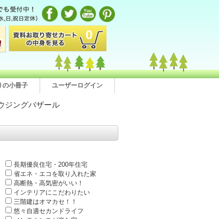
0
りの小冊子
ユーザーログイン
ウジングバザール
長期優良住宅・200年住宅
省エネ・エコを取り入れた家
高断熱・高気密がいい！
インテリアにこだわりたい
三階建はオマカセ！！
悠々自適セカンドライフ