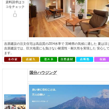
資料請求はコ
コをチェック
↓
吉原建設の注文住宅は高品質のZEH水準で 宮崎県の気候に適した 夏は
吉原建設では、巨大地震にも負けない耐震性・耐久性を実現した 安心し
ます。
国分ハウジング