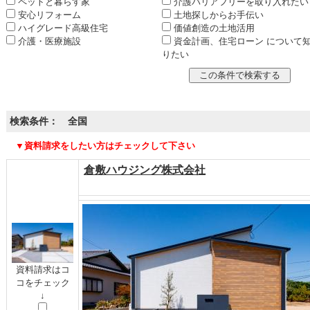
ペットと暮らす家
介護バリアフリーを取り入れたい
安心リフォーム
土地探しからお手伝い
ハイグレード高級住宅
価値創造の土地活用
介護・医療施設
資金計画、住宅ローン について
りたい
検索条件： 全国
▼資料請求をしたい方はチェックして下さい
倉敷ハウジング株式会社
資料請求はコ
コをチェック
↓