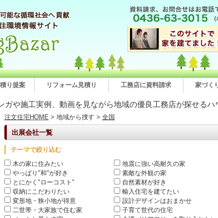
積り提案
リフォーム見積り
工務店に資料請求
家づく
ンガや施工実例、動画を見ながら地域の優良工務店が探せるハ
注文住宅HOME
> 地域から捜す >
全国
出展会社一覧
テーマで絞り込む
木の家に住みたい
地震に強い高耐久の家
やっぱり"和"が好き
素敵な外観の家
とにかく"ローコスト"
自然素材が好き
収納にこだわりたい
輸入住宅を建てたい
変形地・狭小地が得意
設計デザインはおまかせ
二世帯・大家族で住む家
子育て世代の住宅