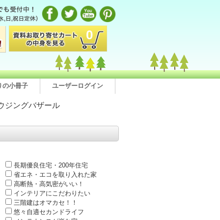
0
りの小冊子
ユーザーログイン
ウジングバザール
長期優良住宅・200年住宅
省エネ・エコを取り入れた家
高断熱・高気密がいい！
インテリアにこだわりたい
三階建はオマカセ！！
悠々自適セカンドライフ