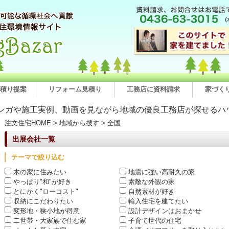
積り提案
リフォーム見積り
工務店に資料請求
家づく
ンガや施工実例、動画を見ながら地域の優良工務店が探せるハ
注文住宅HOME
> 地域から捜す >
全国
出展会社一覧
テーマで絞り込む
木の家に住みたい
地震に強い高耐久の家
やっぱり"和"が好き
素敵な外観の家
とにかく"ローコスト"
自然素材が好き
収納にこだわりたい
輸入住宅を建てたい
変形地・狭小地が得意
設計デザインはおまかせ
二世帯・大家族で住む家
子育て世代の住宅