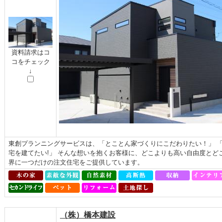
資料請求はコ
コをチェック
↓
東創プランニングサービスは、「とことん家づくりにこだわりたい！」 
宅を建てたい!」 そんな想いを抱くお客様に、どこよりも高い自由度とど
界に一つだけの注文住宅をご提供しています。
（株）橋本建設