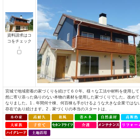
資料請求はコ
コをチェック
↓
宮城で地域密着の家づくりを続けて６０年。様々な工法や材料を使用して
然に寄り添った偽りのない本物の素材を使用した家づくりでした。改めて
なりました。1．年間何十棟、何百棟も手がけるような大きな企業ではな
存在であり続けます。2．家づくりの本当のスタートは、...