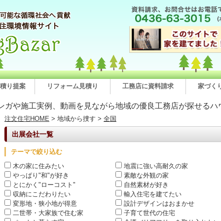
積り提案
リフォーム見積り
工務店に資料請求
家づく
ンガや施工実例、動画を見ながら地域の優良工務店が探せるハ
注文住宅HOME
> 地域から捜す >
全国
出展会社一覧
テーマで絞り込む
木の家に住みたい
地震に強い高耐久の家
やっぱり"和"が好き
素敵な外観の家
とにかく"ローコスト"
自然素材が好き
収納にこだわりたい
輸入住宅を建てたい
変形地・狭小地が得意
設計デザインはおまかせ
二世帯・大家族で住む家
子育て世代の住宅