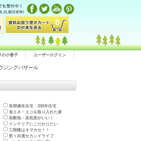
0
りの小冊子
ユーザーログイン
ウジングバザール
長期優良住宅・200年住宅
省エネ・エコを取り入れた家
高断熱・高気密がいい！
インテリアにこだわりたい
三階建はオマカセ！！
悠々自適セカンドライフ