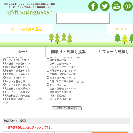
注文住宅のマンガや施工実例、動画を見ながら地域の優良工務店が探せるハウジングバザール
カートの中身を見る
MENU
注文住宅HOME
> 地域から捜す >
全国
ホーム
間取り・見積り提案
リフォーム見積り
出展会社一覧
テーマで絞り込む
木の家に住みたい
地震に強い高耐久の家
長期優良住宅・200年住宅
やっぱり"和"が好き
素敵な外観の家
省エネ・エコを取り入れた家
とにかく"ローコスト"
自然素材が好き
高断熱・高気密がいい！
収納にこだわりたい
輸入住宅を建てたい
インテリアにこだわりたい
変形地・狭小地が得意
設計デザインはおまかせ
三階建はオマカセ！！
二世帯・大家族で住む家
子育て世代の住宅
悠々自適セカンドライフ
ペットと暮らす家
介護バリアフリーを取り入れたい
メンテナンスが楽な家
安心リフォーム