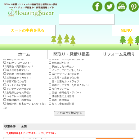
注文住宅のマンガや施工実例、動画を見ながら地域の優良工務店が探せるハウジングバザール
カートの中身を見る
MENU
注文住宅HOME
> 地域から捜す >
全国
ホーム
間取り・見積り提案
リフォーム見積り
出展会社一覧
テーマで絞り込む
木の家に住みたい
地震に強い高耐久の家
長期優良住宅・200年住宅
やっぱり"和"が好き
素敵な外観の家
省エネ・エコを取り入れた家
とにかく"ローコスト"
自然素材が好き
高断熱・高気密がいい！
収納にこだわりたい
輸入住宅を建てたい
インテリアにこだわりたい
変形地・狭小地が得意
設計デザインはおまかせ
三階建はオマカセ！！
二世帯・大家族で住む家
子育て世代の住宅
悠々自適セカンドライフ
ペットと暮らす家
介護バリアフリーを取り入れたい
メンテナンスが楽な家
安心リフォーム