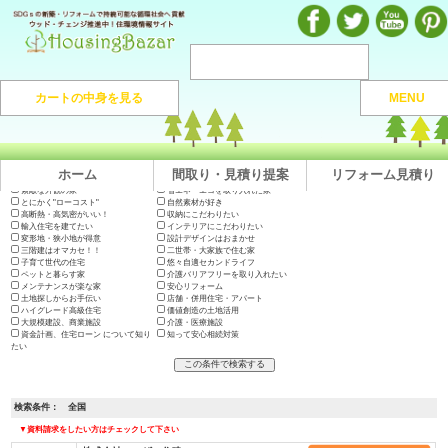
注文住宅のマンガや施工実例、動画を見ながら地域の優良工務店が探せるハウジングバザール
カートの中身を見る
MENU
注文住宅HOME
> 地域から捜す >
全国
ホーム
間取り・見積り提案
リフォーム見積り
出展会社一覧
テーマで絞り込む
木の家に住みたい
地震に強い高耐久の家
長期優良住宅・200年住宅
やっぱり"和"が好き
素敵な外観の家
省エネ・エコを取り入れた家
とにかく"ローコスト"
自然素材が好き
高断熱・高気密がいい！
収納にこだわりたい
輸入住宅を建てたい
インテリアにこだわりたい
変形地・狭小地が得意
設計デザインはおまかせ
三階建はオマカセ！！
二世帯・大家族で住む家
子育て世代の住宅
悠々自適セカンドライフ
ペットと暮らす家
介護バリアフリーを取り入れたい
メンテナンスが楽な家
安心リフォーム