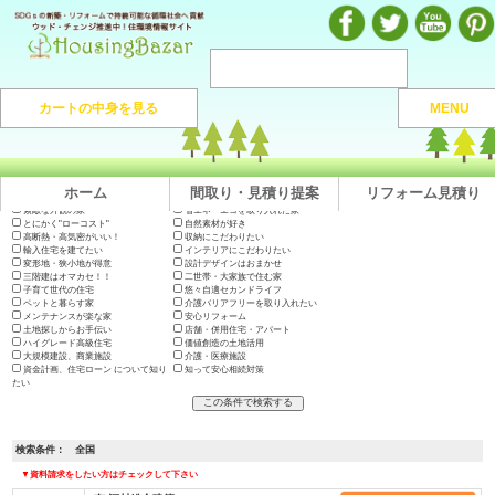
注文住宅のマンガや施工実例、動画を見ながら地域の優良工務店が探せるハウジングバザール
カートの中身を見る
MENU
注文住宅HOME
> 地域から捜す >
全国
ホーム
間取り・見積り提案
リフォーム見積り
出展会社一覧
テーマで絞り込む
木の家に住みたい
地震に強い高耐久の家
長期優良住宅・200年住宅
やっぱり"和"が好き
素敵な外観の家
省エネ・エコを取り入れた家
とにかく"ローコスト"
自然素材が好き
高断熱・高気密がいい！
収納にこだわりたい
輸入住宅を建てたい
インテリアにこだわりたい
変形地・狭小地が得意
設計デザインはおまかせ
三階建はオマカセ！！
二世帯・大家族で住む家
子育て世代の住宅
悠々自適セカンドライフ
ペットと暮らす家
介護バリアフリーを取り入れたい
メンテナンスが楽な家
安心リフォーム