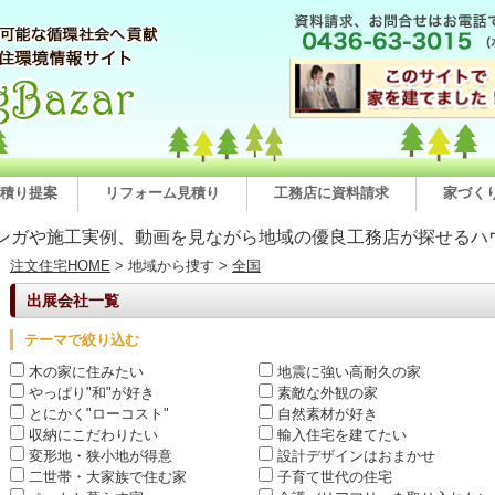
積り提案
リフォーム見積り
工務店に資料請求
家づく
ンガや施工実例、動画を見ながら地域の優良工務店が探せるハ
注文住宅HOME
> 地域から捜す >
全国
出展会社一覧
テーマで絞り込む
木の家に住みたい
地震に強い高耐久の家
やっぱり"和"が好き
素敵な外観の家
とにかく"ローコスト"
自然素材が好き
収納にこだわりたい
輸入住宅を建てたい
変形地・狭小地が得意
設計デザインはおまかせ
二世帯・大家族で住む家
子育て世代の住宅