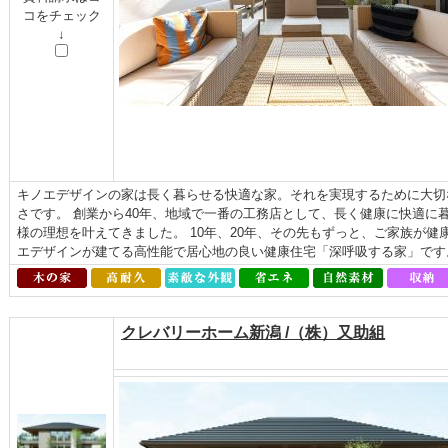
コをチェック
↓
キノエデザインの家は長く暮らせる快適な家。それを実現するために大切
さです。 創業から40年、地域で一番の工務店として、長く健康に快適に
様の理想を叶えてきました。 10年、20年、その先もずっと、ご家族が
エデザインが建てる高性能で居心地の良い健康住宅「深呼吸する家」です
クレバリーホーム新潟 /（株）又助組