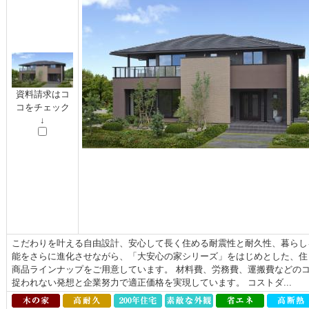
資料請求はコ
コをチェック
↓
こだわりを叶える自由設計、安心して長く住める耐震性と耐久性、暮らし
能をさらに進化させながら、「大安心の家シリーズ」をはじめとした、住ま
商品ラインナップをご用意しています。 材料費、労務費、運搬費などの
捉われない発想と企業努力で適正価格を実現しています。 コストダ...