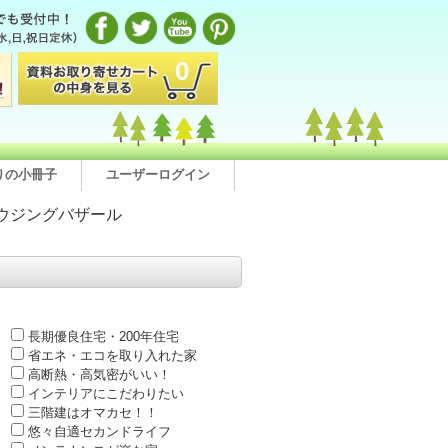
0
りの小冊子
ユーザーログイン
ウジングバザール
長期優良住宅・200年住宅
省エネ・エコを取り入れた家
高断熱・高気密がいい！
インテリアにこだわりたい
三階建はオマカセ！！
悠々自適セカンドライフ