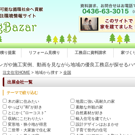
積り提案
リフォーム見積り
工務店に資料請求
家づく
ンガや施工実例、動画を見ながら地域の優良工務店が探せるハ
注文住宅HOME
> 地域から捜す >
全国
出展会社一覧
テーマで絞り込む
木の家に住みたい
地震に強い高耐久の家
やっぱり"和"が好き
素敵な外観の家
とにかく"ローコスト"
自然素材が好き
収納にこだわりたい
輸入住宅を建てたい
変形地・狭小地が得意
設計デザインはおまかせ
二世帯・大家族で住む家
子育て世代の住宅