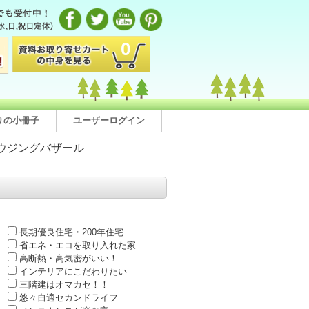
0
りの小冊子
ユーザーログイン
ウジングバザール
長期優良住宅・200年住宅
省エネ・エコを取り入れた家
高断熱・高気密がいい！
インテリアにこだわりたい
三階建はオマカセ！！
悠々自適セカンドライフ