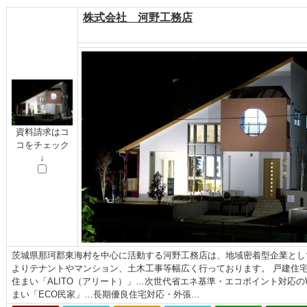
株式会社 河野工務店
資料請求はコ
コをチェック
↓
茨城県那珂郡東海村を中心に活動する河野工務店は、地域密着型企業とし
よりテナントやマンション、土木工事等幅広く行っております。 戸建住宅
住まい「ALITO（アリート）」…次世代省エネ基準・エコポイント対応
まい「ECO民家」…長期優良住宅対応・外張...