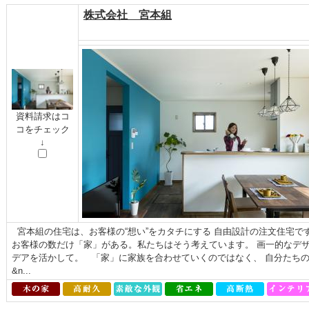
株式会社 宮本組
資料請求はコ
コをチェック
↓
宮本組の住宅は、お客様の“想い”をカタチにする 自由設計の注文住宅で
お客様の数だけ「家」がある。私たちはそう考えています。 画一的なデ
デアを活かして。 「家」に家族を合わせていくのではなく、 自分たち
&n...