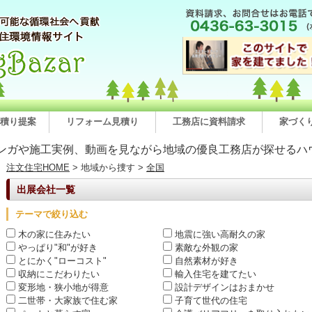
積り提案
リフォーム見積り
工務店に資料請求
家づく
ンガや施工実例、動画を見ながら地域の優良工務店が探せるハ
注文住宅HOME
> 地域から捜す >
全国
出展会社一覧
テーマで絞り込む
木の家に住みたい
地震に強い高耐久の家
やっぱり"和"が好き
素敵な外観の家
とにかく"ローコスト"
自然素材が好き
収納にこだわりたい
輸入住宅を建てたい
変形地・狭小地が得意
設計デザインはおまかせ
二世帯・大家族で住む家
子育て世代の住宅