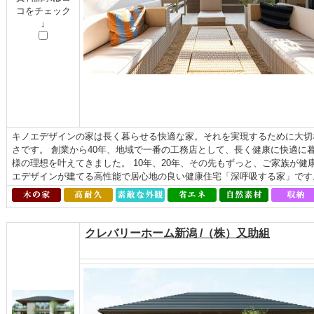
コをチェック
↓
キノエデザインの家は長く暮らせる快適な家。それを実現するために大切
さです。 創業から40年、地域で一番の工務店として、長く健康に快適に
様の理想を叶えてきました。 10年、20年、その先もずっと、ご家族が
エデザインが建てる高性能で居心地の良い健康住宅「深呼吸する家」です
クレバリーホーム新潟 /（株）又助組