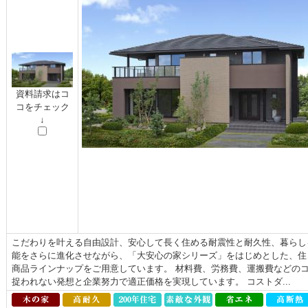
資料請求はコ
コをチェック
↓
こだわりを叶える自由設計、安心して長く住める耐震性と耐久性、暮らし
能をさらに進化させながら、「大安心の家シリーズ」をはじめとした、住ま
商品ラインナップをご用意しています。 材料費、労務費、運搬費などの
捉われない発想と企業努力で適正価格を実現しています。 コストダ...