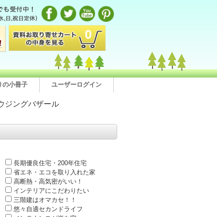
0
りの小冊子
ユーザーログイン
ウジングバザール
長期優良住宅・200年住宅
省エネ・エコを取り入れた家
高断熱・高気密がいい！
インテリアにこだわりたい
三階建はオマカセ！！
悠々自適セカンドライフ