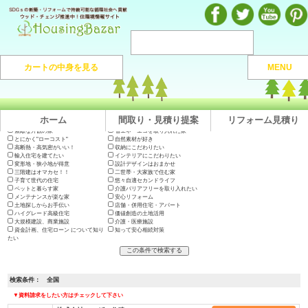
注文住宅のマンガや施工実例、動画を見ながら地域の優良工務店が探せるハウジングバザール
カートの中身を見る
MENU
注文住宅HOME
> 地域から捜す >
全国
ホーム
間取り・見積り提案
リフォーム見積り
出展会社一覧
テーマで絞り込む
木の家に住みたい
地震に強い高耐久の家
長期優良住宅・200年住宅
やっぱり"和"が好き
素敵な外観の家
省エネ・エコを取り入れた家
とにかく"ローコスト"
自然素材が好き
高断熱・高気密がいい！
収納にこだわりたい
輸入住宅を建てたい
インテリアにこだわりたい
変形地・狭小地が得意
設計デザインはおまかせ
三階建はオマカセ！！
二世帯・大家族で住む家
子育て世代の住宅
悠々自適セカンドライフ
ペットと暮らす家
介護バリアフリーを取り入れたい
メンテナンスが楽な家
安心リフォーム