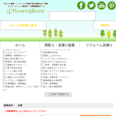
注文住宅のマンガや施工実例、動画を見ながら地域の優良工務店が探せるハウジングバザール
カートの中身を見る
MENU
注文住宅HOME
> 地域から捜す >
全国
ホーム
間取り・見積り提案
リフォーム見積り
出展会社一覧
テーマで絞り込む
木の家に住みたい
地震に強い高耐久の家
長期優良住宅・200年住宅
やっぱり"和"が好き
素敵な外観の家
省エネ・エコを取り入れた家
とにかく"ローコスト"
自然素材が好き
高断熱・高気密がいい！
収納にこだわりたい
輸入住宅を建てたい
インテリアにこだわりたい
変形地・狭小地が得意
設計デザインはおまかせ
三階建はオマカセ！！
二世帯・大家族で住む家
子育て世代の住宅
悠々自適セカンドライフ
ペットと暮らす家
介護バリアフリーを取り入れたい
メンテナンスが楽な家
安心リフォーム